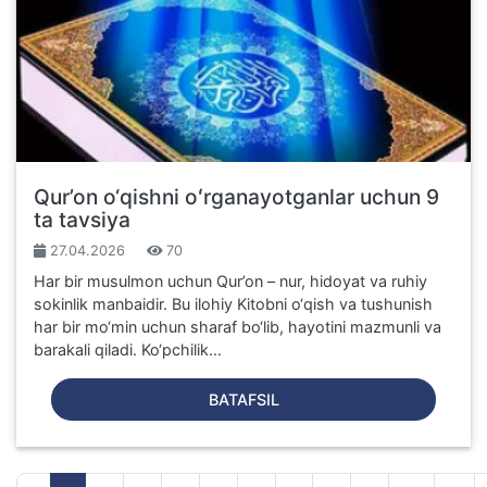
Qur’on o‘qishni oʻrganayotganlar uchun 9
ta tavsiya
27.04.2026
70
Har bir musulmon uchun Qur’on – nur, hidoyat va ruhiy
sokinlik manbaidir. Bu ilohiy Kitobni o‘qish va tushunish
har bir mo‘min uchun sharaf bo‘lib, hayotini mazmunli va
barakali qiladi. Ko‘pchilik...
BATAFSIL