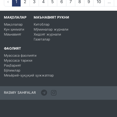
‹
1
2
3
4
5
6
7
8
9
10
...
МАҚОЛАЛАР
МАЪНАВИЯТ РУКНИ
Мақолалар
Китоблар
Кун ҳикмати
Мўминалар журнали
Маънавият
Хидоят журнали
Газеталар
ФАОЛИЯТ
Муассаса фаолияти
Муассаса тарихи
Раҳбарият
Бўлимлар
Меъёрий-ҳуқуқий ҳужжатлар
RASMIY SAHIFALAR