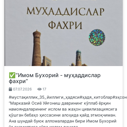
✅“Имом Бухорий - муҳаддислар
фахри”
07.07.2026
17
#мустақиллик_35_йиллиги_ҳадяси#ҳадя_китоблар#эҳсон
“Марказий Осиё Уйғониш даврининг кўплаб ёрқин
намояндаларининг ислом ва жаҳон цивилизациясига
қўшган бебаҳо ҳиссасини алоҳида қайд этмоқчиман.
Ана шундай буюк алломалардан бири Имом Бухорий
ўз аҳамиятига кўра ислом динида...