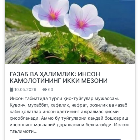
ҒАЗАБ ВА ҲАЛИМЛИК: ИНСОН
КАМОЛОТИНИНГ ИККИ МЕЗОНИ
10.05.2026
63
Инсон табиатида турли ҳис-туйғулар мужассам.
Қувонч, муҳаббат, хафалик, нафрат, розилик ва ғазаб
каби ҳолатлар инсон ҳаётининг ажралмас қисми
ҳисобланади. Аммо бу туйғуларни қандай бошқариш
инсоннинг маънавий даражасини белгилайди. Ислом
таълимоти...