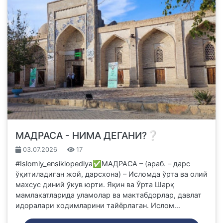
МАДРАСА - НИМА ДЕГАНИ?❔
03.07.2026
17
#Islomiy_ensiklopediya✅МАДРАСА – (араб. – дарс
ўқитиладиган жой, дарсхона) – Исломда ўрта ва олий
махсус диний ўкув юрти. Яқин ва Ўрта Шарқ
мамлакатларида уламолар ва мактабдорлар, давлат
идоралари ходимларини тайёрлаган. Ислом...