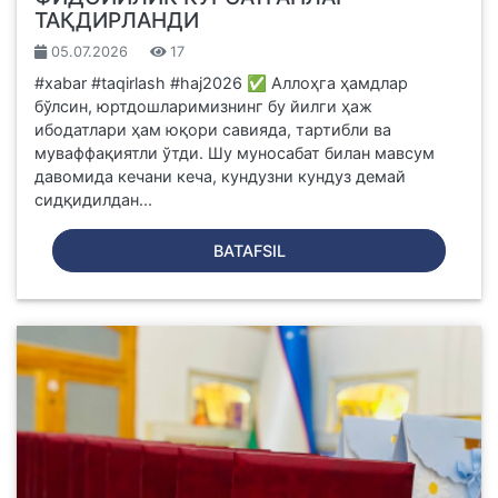
ТАҚДИРЛАНДИ
05.07.2026
17
#xabar #taqirlash #haj2026 ✅ Аллоҳга ҳамдлар
бўлсин, юртдошларимизнинг бу йилги ҳаж
ибодатлари ҳам юқори савияда, тартибли ва
муваффақиятли ўтди. Шу муносабат билан мавсум
давомида кечани кеча, кундузни кундуз демай
сидқидилдан...
BATAFSIL