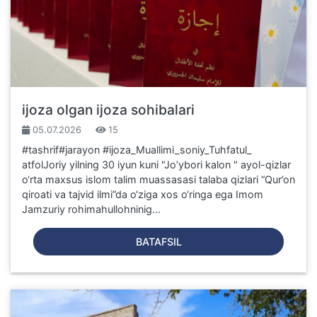
ijoza olgan ijoza sohibalari
05.07.2026
15
#tashrif#jarayon #ijoza_Muallimi_soniy_Tuhfatul_
atfolJoriy yilning 30 iyun kuni "Joʼybori kalon " ayol-qizlar
o‘rta maxsus islom talim muassasasi talaba qizlari “Qur’on
qiroati va tajvid ilmi”da o‘ziga xos o‘ringa ega Imom
Jamzuriy rohimahullohninig...
BATAFSIL