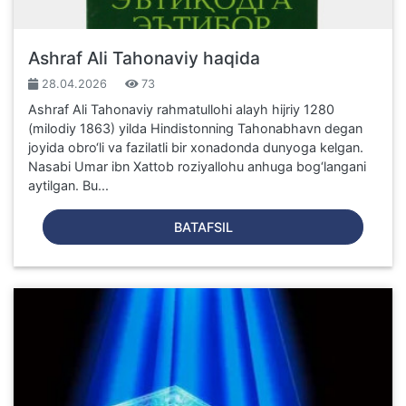
Ashraf Ali Tahonaviy haqida
28.04.2026
73
Ashraf Ali Tahonaviy rahmatullohi alayh hijriy 1280
(milodiy 1863) yilda Hindistonning Tahonabhavn degan
joyida obro‘li va fazilatli bir xonadonda dunyoga kelgan.
Nasabi Umar ibn Xattob roziyallohu anhuga bog‘langani
aytilgan. Bu...
BATAFSIL