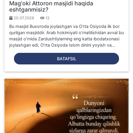
Mag'oki Attoron masjidi haqida
eshtganmisiz?
20.07.2026
12
Bu masjid Buxoroda joylashgan va O'rta Osiyoda ilk bor
qurilgan masjiddir. Arab hokimiyati o'rnatilishidan avval bu
masjid o'rnida Zardushtiylarning eng katta ibodatxonasi
joylashgan edi, O'rta Osiyoda Islom dinini yoyish va...
BATAFSIL