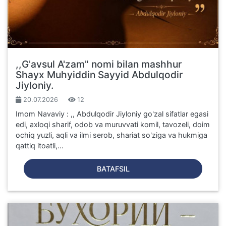
,,G'avsul A'zam" nomi bilan mashhur
Shayx Muhyiddin Sayyid Abdulqodir
Jiyloniy.
20.07.2026
12
Imom Navaviy : ,, Abdulqodir Jiyloniy go'zal sifatlar egasi
edi, axloqi sharif, odob va muruvvati komil, tavozeli, doim
ochiq yuzli, aqli va ilmi serob, shariat so'ziga va hukmiga
qattiq itoatli,...
BATAFSIL