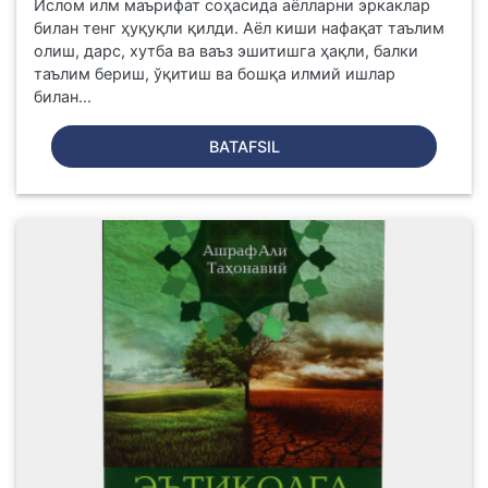
Ислом илм маърифат соҳасида аёлларни эркаклар
билан тенг ҳуқуқли қилди. Аёл киши нафақат таълим
олиш, дарс, хутба ва ваъз эшитишга ҳақли, балки
таълим бериш, ўқитиш ва бошқа илмий ишлар
билан...
BATAFSIL