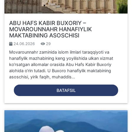
ABU HAFS KABIR BUXORIY –
MOVAROUNNAHR HANAFIYLIK
MAKTABINING ASOSCHISI
24.06.2026
29
Movarounnahr zaminida islom ilmlari taraqqiyoti va
hanafiylik mazhabining keng yoyilishida ulkan xizmat
ko‘rsatgan allomalar orasida Abu Hafs Kabir Buxoriy
alohida o‘rin tutadi. U Buxoro hanafiylik maktabining
asoschisi, yirik faqih, muhaddis...
BATAFSIL