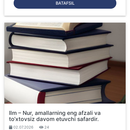
BATAFSIL
Ilm – Nur, amallarning eng afzali va
to‘xtovsiz davom etuvchi safardir.
02.07.2026
24