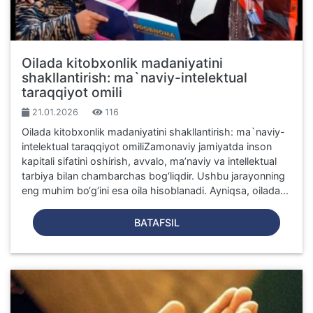
Oilada kitobxonlik madaniyatini
shakllantirish: ma`naviy-intelektual
taraqqiyot omili
21.01.2026
116
Oilada kitobxonlik madaniyatini shakllantirish: ma`naviy-
intelektual taraqqiyot omiliZamonaviy jamiyatda inson
kapitali sifatini oshirish, avvalo, ma’naviy va intellektual
tarbiya bilan chambarchas bog‘liqdir. Ushbu jarayonning
eng muhim bo‘g‘ini esa oila hisoblanadi. Ayniqsa, oilada...
BATAFSIL