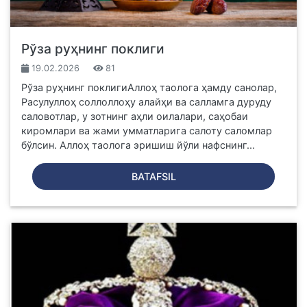
Рўза руҳнинг поклиги
19.02.2026
81
Рўза руҳнинг поклигиАллоҳ таолога ҳамду санолар,
Расулуллоҳ соллоллоҳу алайҳи ва салламга дуруду
саловотлар, у зотнинг аҳли оилалари, саҳобаи
киромлари ва жами умматларига салоту саломлар
бўлсин. Аллоҳ таолога эришиш йўли нафснинг...
BATAFSIL