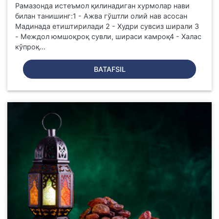
Рамазонда истеъмол қилинадиган хурмолар нави
билан танишинг:1 - Ажва гўштли олий нав асосан
Мадинада етиштирилади 2 - Худри сувсиз ширали 3
- Междол юмшоқроқ сувли, шираси камроқ4 - Халас
кўпроқ...
BATAFSIL