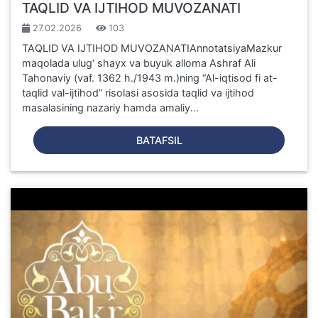
TAQLID VA IJTIHOD MUVOZANATI
27.02.2026
103
TAQLID VA IJTIHOD MUVOZANATIAnnotatsiyaMazkur
maqolada ulug‘ shayx va buyuk alloma Ashraf Ali
Tahonaviy (vaf. 1362 h./1943 m.)ning “Al-iqtisod fi at-
taqlid val-ijtihod” risolasi asosida taqlid va ijtihod
masalasining nazariy hamda amaliy...
BATAFSIL