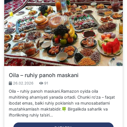
Oila – ruhiy panoh maskani
26.02.2026
91
Oila – ruhiy panoh maskani.Ramazon oyida oila
muhitining ahamiyati yanada ortadi. Chunki ro‘za – faqat
ibodat emas, balki ruhiy poklanish va munosabatlarni
mustahkamlash maktabidir.🍀 Birgalikda saharlik va
iftorlikning ruhiy ta’siri...