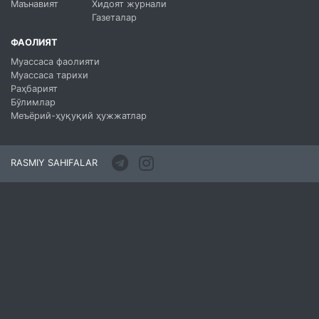
Маънавият
Хидоят журнали
Газеталар
ФАОЛИЯТ
Муассаса фаолияти
Муассаса тарихи
Раҳбарият
Бўлимлар
Меъёрий-ҳуқуқий ҳужжатлар
RASMIY SAHIFALAR