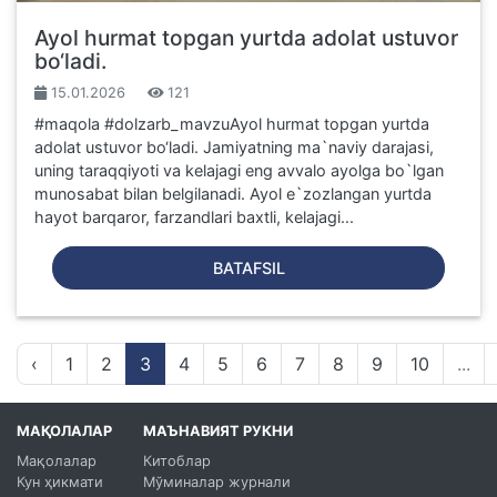
Ayol hurmat topgan yurtda adolat ustuvor
bo‘ladi.
15.01.2026
121
#maqola #dolzarb_mavzuAyol hurmat topgan yurtda
adolat ustuvor bo‘ladi. Jamiyatning ma`naviy darajasi,
uning taraqqiyoti va kelajagi eng avvalo ayolga bo`lgan
munosabat bilan belgilanadi. Ayol e`zozlangan yurtda
hayot barqaror, farzandlari baxtli, kelajagi...
BATAFSIL
‹
1
2
3
4
5
6
7
8
9
10
...
МАҚОЛАЛАР
МАЪНАВИЯТ РУКНИ
Мақолалар
Китоблар
Кун ҳикмати
Мўминалар журнали