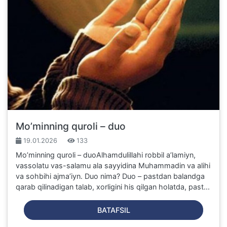
Mo’minning quroli – duo
19.01.2026
133
Mo’minning quroli – duoAlhamdulillahi robbil a’lamiyn,
vassolatu vas-salamu ala sayyidina Muhammadin va alihi
va sohbihi ajma’iyn. Duo nima? Duo – pastdan balandga
qarab qilinadigan talab, xorligini his qilgan holatda, past...
BATAFSIL