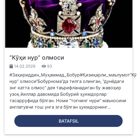
“Кўҳи нур” олмоси
14.02.2026
93
#Заҳириддин_Муҳаммад_Бобур#Қизиқарли_маълумот“Кў
нур” олмоси“Бобурнома”да тилга олинган, “дунёдаги
энг катта олмос” дея таърифланадиган бу жавоҳир
узоқ йиллар давомида Бобурий ҳукмдорлар
тасарруфида бўлган. Номи “тоғнинг нури” маъносини
англатувчи тош унга эга бўлган ҳукмдорнинг...
BATAFSIL