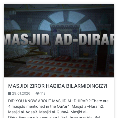
MASJIDI ZIROR HAQIDA BILARMIDINGIZ?!
29.01.2026
112
DID YOU KNOW ABOUT MASJID AL-DHIRAR ?!There are
4 masjids mentioned in the Qur'an1. Masjid al-Haram2.
Masjid al-Aqsa3. Masjid al-Quba4. Masjid al-
DhirarEveryone knows about first three masjids, But