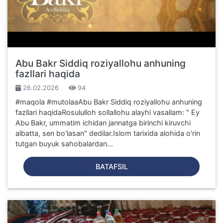
Abu Bakr Siddiq roziyallohu anhuning
fazllari haqida
26.02.2026
94
#maqola #mutolaaAbu Bakr Siddiq roziyallohu anhuning
fazllari haqidaRosululloh sollallohu alayhi vasallam: " Ey
Abu Bakr, ummatim ichidan jannatga birinchi kiruvchi
albatta, sen bo'lasan" dedilar.Islom tarixida alohida o'rin
tutgan buyuk sahobalardan...
BATAFSIL