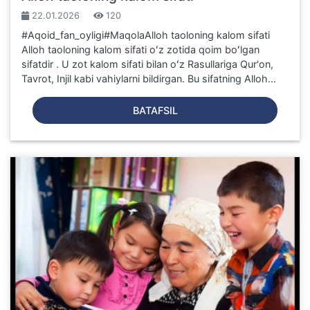
22.01.2026
120
#Aqoid_fan_oyligi#MaqolaAlloh taoloning kalom sifati
Alloh taoloning kalom sifati oʻz zotida qoim boʻlgan
sifatdir . U zot kalom sifati bilan oʻz Rasullariga Qur'on,
Tavrot, Injil kabi vahiylarni bildirgan. Bu sifatning Alloh...
BATAFSIL