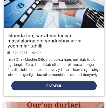
Islomda fan, san’at madaniyat
masalalariga oid yondoshuvlar va
yechimlar tahlili.
17.04.2025
214
Ilmni Chin-Mochin (Xitoy)da bo‘lsa ham, uni izlab topib,
egallangiz. Zero, ilmni talab qilish har bir musulmonga
farzdir. Ushbu hadisda dunyoviy ilmlarni ham o’rganishga
ishora etilganligini kuzatish mumkin. Islom dini dunyoviy...
BATAFSIL