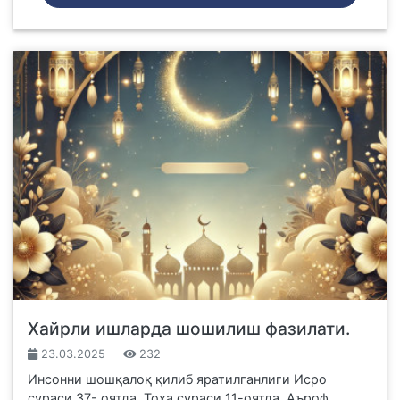
Хайрли ишларда шошилиш фазилати.
23.03.2025
232
Инсонни шошқалоқ қилиб яратилганлиги Исро
сураси 37- оятда, Тоҳа сураси 11-оятда, Аъроф