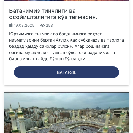
Ватанимиз тинчлиги ва
осойишталигига кўз тегмасин.
19.03.2025
253
Юртимизга тинчлик ва баданимизга сиҳҳат
неъматларини берган Аллоҳ Ҳақ субҳанаҳу ва таолога
беадад ҳамду санолар бўлсин. Агар бошимизга
озгина мушкиллик тушган бўлса ёки баданимизга
бироз иллат пайдо бўлган бўлса ҳам,...
BATAFSIL