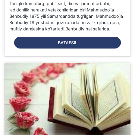
Taniqli dramaturg, publitsist, din va jamoat arbobi,
jadidchilik harakati yetakchilaridan biri Mahmudxo‘ja
Behbudiy 1875 yili Samarqandda tug‘ilgan. Mahmudxo‘ja
Behbudiy 18 yoshidan qozixonada mirzalik qiladi, qozi,
muftiy darajasiga ko‘tariladi.Behbudiy haj safarida...
BATAFSIL