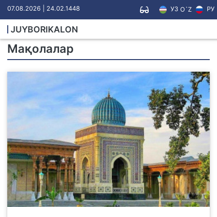
07.08.2026 | 24.02.1448
УЗ
РУ
O`Z
JUYBORIKALON
Мақолалар