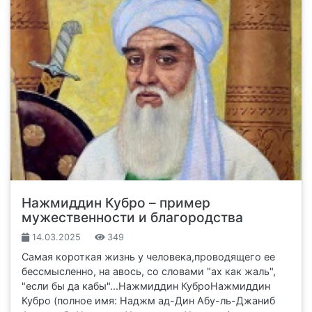
Нажмиддин Кубро – пример
мужественности и благородства
14.03.2025
349
Самая короткая жизнь у человека,проводящего ее
бессмысленно, на авось, со словами "ах как жаль",
"если бы да кабы"...Нажмиддин КуброНажмиддин
Кубро (полное имя: Наджм ад-Дин Абу-ль-Джаниб