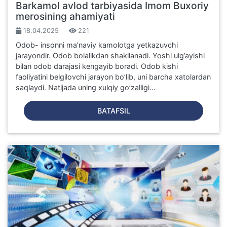
Barkamol avlod tarbiyasida Imom Buxoriy
merosining ahamiyati
18.04.2025
221
Odob- insonni ma’naviy kamolotga yetkazuvchi
jarayondir. Odob bolalikdan shakllanadi. Yoshi ulg’ayishi
bilan odob darajasi kengayib boradi. Odob kishi
faoliyatini belgilovchi jarayon bo’lib, uni barcha xatolardan
saqlaydi. Natijada uning xulqiy go’zalligi...
BATAFSIL