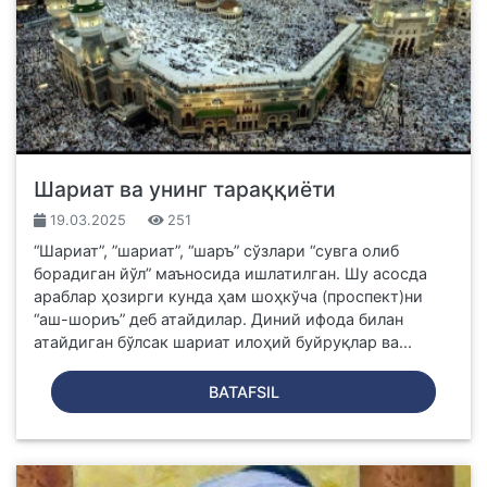
Шариат ва унинг тараққиёти
19.03.2025
251
“Шариат”, ”шариат”, “шаръ” сўзлари “сувга олиб
борадиган йўл” маъносида ишлатилган. Шу асосда
араблар ҳозирги кунда ҳам шоҳкўча (проспект)ни
“аш-шориъ” деб атайдилар. Диний ифода билан
атайдиган бўлсак шариат илоҳий буйруқлар ва...
BATAFSIL