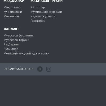
МАҚОЛАЛАР
МАЪНАВИЯТ РУКНИ
Мақолалар
Китоблар
Кун ҳикмати
Мўминалар журнали
Маънавият
Хидоят журнали
Газеталар
ФАОЛИЯТ
Муассаса фаолияти
Муассаса тарихи
Раҳбарият
Бўлимлар
Меъёрий-ҳуқуқий ҳужжатлар
RASMIY SAHIFALAR