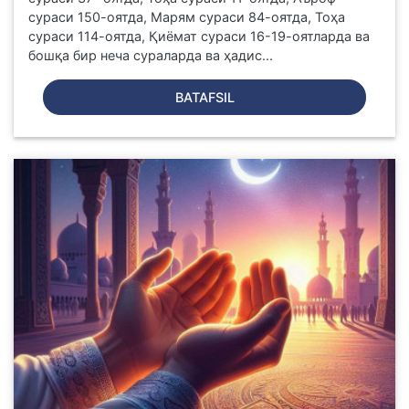
сураси 150-оятда, Марям сураси 84-оятда, Тоҳа
сураси 114-оятда, Қиёмат сураси 16-19-оятларда ва
бошқа бир неча сураларда ва ҳадис...
BATAFSIL