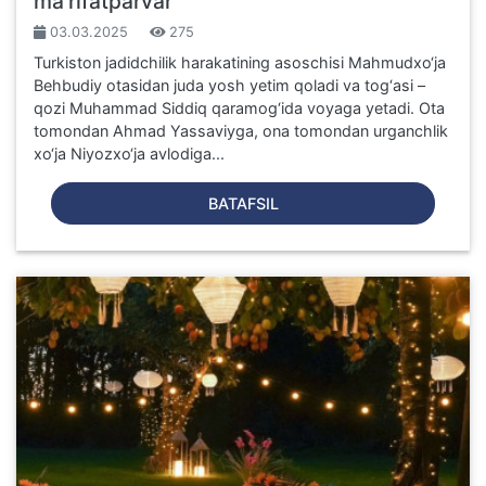
ma’rifatparvar
03.03.2025
275
Turkiston jadidchilik harakatining asoschisi Mahmudxo‘ja
Behbudiy otasidan juda yosh yetim qoladi va tog‘asi –
qozi Muhammad Siddiq qaramog‘ida voyaga yetadi. Ota
tomondan Ahmad Yassaviyga, ona tomondan urganchlik
xo‘ja Niyozxo‘ja avlodiga...
BATAFSIL