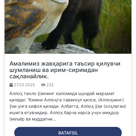
Амалимиз жавҳарига таъсир қилувчи
шумланиш ва ирим-сиримдан
сақланайлик.
27.03.2025
232
Аллоҳ таоло ўзининг каломида шундай марҳмат
қилади: “Кимки Аллоҳга таваккул қилса, (Аллоҳнинг)
ўзи унга кифоя қилади. Албатта, Аллоҳ ўзи (хоҳлаган)
ишига етувчидир. Аллоҳ барча нарса учун миқдор
(меъёр ва муддатни...
BATAFSIL