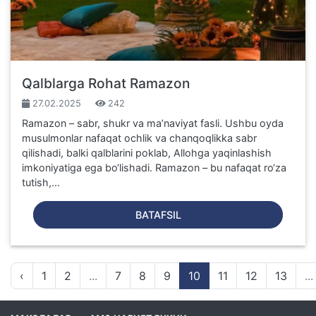
Qalblarga Rohat Ramazon
27.02.2025
242
Ramazon – sabr, shukr va ma’naviyat fasli. Ushbu oyda
musulmonlar nafaqat ochlik va chanqoqlikka sabr
qilishadi, balki qalblarini poklab, Allohga yaqinlashish
imkoniyatiga ega bo‘lishadi. Ramazon – bu nafaqat ro‘za
tutish,...
BATAFSIL
‹
1
2
...
7
8
9
10
11
12
13
...