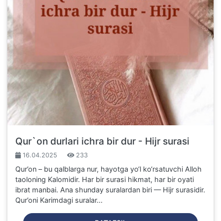
Qur`on durlari ichra bir dur - Hijr surasi
16.04.2025
233
Qur’on – bu qalblarga nur, hayotga yo‘l ko‘rsatuvchi Alloh
taoloning Kalomidir. Har bir surasi hikmat, har bir oyati
ibrat manbai. Ana shunday suralardan biri — Hijr surasidir.
Qur’oni Karimdagi suralar...