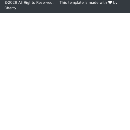
©2026
All Rights Reserved.
This template is made with
by
Cherry