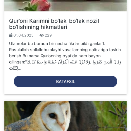
Qur’oni Karimni bo‘lak-bo‘lak nozil
bo‘lishining hikmatlari
01.04.2025
229
Ulamolar bu borada bir necha fikrlar bildirganlar.1.
Rasululloh sollallohu alayhi vasallamning qalblariga taskin
berish.Bu narsa Qur’onning oyatida ham bayon
qilingan:"وَقَالَ الَّذِينَ كَفَرُوا لَوْلَا نُزِّلَ عَلَيْهِ الْقُرْآَنُ جُمْلَةً وَاحِدَةً كَذَلِكَ
لِنُثَبِّتَ...
BATAFSIL