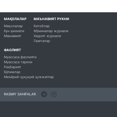
МАҚОЛАЛАР
МАЪНАВИЯТ РУКНИ
Мақолалар
Китоблар
Кун ҳикмати
Мўминалар журнали
Маънавият
Хидоят журнали
Газеталар
ФАОЛИЯТ
Муассаса фаолияти
Муассаса тарихи
Раҳбарият
Бўлимлар
Меъёрий-ҳуқуқий ҳужжатлар
RASMIY SAHIFALAR