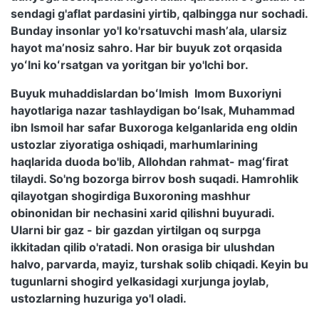
sendagi g'aflat pardasini yirtib, qalbingga nur sochadi.
Bunday insonlar yo'l ko'rsatuvchi mashʼala, ularsiz
hayot maʼnosiz sahro. Har bir buyuk zot orqasida
yoʻlni koʻrsatgan va yoritgan bir yo'lchi bor.
Buyuk muhaddislardan boʻlmish Imom Buxoriyni
hayotlariga nazar tashlaydigan boʻlsak, Muhammad
ibn Ismoil har safar Buxoroga kelganlarida eng oldin
ustozlar ziyoratiga oshiqadi, marhumlarining
haqlarida duoda bo'lib, Allohdan rahmat- magʻfirat
tilaydi. So'ng bozorga birrov bosh suqadi. Hamrohlik
qilayotgan shogirdiga Buxoroning mashhur
obinonidan bir nechasini xarid qilishni buyuradi.
Ularni bir gaz - bir gazdan yirtilgan oq surpga
ikkitadan qilib o'ratadi. Non orasiga bir ulushdan
halvo, parvarda, mayiz, turshak solib chiqadi. Keyin bu
tugunlarni shogird yelkasidagi xurjunga joylab,
ustozlarning huzuriga yo'l oladi.