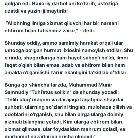
qolgan edi. Buxoriy darhol uni ko‘tarib, ustoziga
uzatdi va yuzini jilmaytirib:
“Allohning ilmiga xizmat qiluvchi har bir narsani
ehtirom bilan tutishimiz zarur,” - dedi.
Shunday oddiy, ammo samimiy harakat orqali ular
ustozga bo‘lgan hurmat, ixlosini namoyish etdilar. Shu
o‘rinda, shogirdlariga ham hayot sabog‘i bo‘ldi, ilmni
faqat o‘qish bilan emas, adab va ehtirom bilan ham
amalda o‘rganilishi zarur ekanligini taʼkidlab oʻtdilar.
Bunga qoʻshimcha tarzda, Muhammad Munir
Samnudiy "Tuhfatus solikin" da shunday yozadi:
"Tolib ulug' maqom va darajaga faqatgina shayxlar
suhbati, ularning soʻzlarini tinglab, mulohaza qilish va
odoblarini o'rganish, shu bilan birga ularga doimiy
xizmati bilangina yetadi. Kim ularga ehtirom bilan
xizmat qilmasa, ular foydasidan mahrum qoladi, va
marhamat nazarlariga erisha olmaydi"