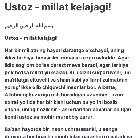
Ustoz - millat kelajagi!
بسم الله الرحمن الرحيم.
Ustoz - millat kelajagi!
Har bir millatning hayoti daraxtga o'xshaydi, uning
ildizi tarbiya, tanasi ilm, mevalari ezgu avloddir. Agar
ildiz sog'lom bo'lsa daraxt meva beradi, agar tarbiya
pok boʼlsa millat yuksaladi. Bu ildizni sugʻoruvchi, uni
ma'rifatga eltuvchi va sham kabi yo'llarni zulmatdan
yorugʻlikka olib chiquvchi insonlar bor. Albatta,
Allohning huzuriga olib boradigan uzundan- uzun
oxirat yoʻlida har bir kishi uchun bu yoʻlni bosib
o'tgan, uning nozik sir - asrorlaridan boxabar boʻlgan
komil ustoz va mohir murabbiy zarur.
Baʼzan hayotda bir inson uchratasanki, u senga
dunyoga boshqacha nigoh bilan qarashni o'rgatadi va