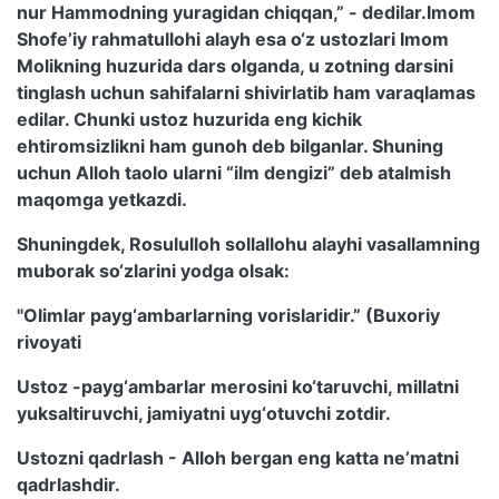
nur Hammodning yuragidan chiqqan,” - dedilar.Imom
Shofe’iy rahmatullohi alayh esa o‘z ustozlari Imom
Molikning huzurida dars olganda, u zotning darsini
tinglash uchun sahifalarni shivirlatib ham varaqlamas
edilar. Chunki ustoz huzurida eng kichik
ehtiromsizlikni ham gunoh deb bilganlar. Shuning
uchun Alloh taolo ularni “ilm dengizi” deb atalmish
maqomga yetkazdi.
Shuningdek, Rosululloh sollallohu alayhi vasallamning
muborak so‘zlarini yodga olsak:
"Olimlar payg‘ambarlarning vorislaridir.” (Buxoriy
rivoyati
Ustoz -payg‘ambarlar merosini ko‘taruvchi, millatni
yuksaltiruvchi, jamiyatni uyg‘otuvchi zotdir.
Ustozni qadrlash - Alloh bergan eng katta ne’matni
qadrlashdir.