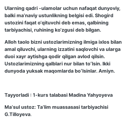
Ularning qadri -ulamolar uchun nafaqat dunyoviy,
balki ma’naviy ustunlikning belgisi edi. Shogird
ustozini faqat o‘qituvchi deb emas, qalbining
tarbiyachisi, ruhining ko‘zgusi deb bilgan.
Alloh taolo bizni ustozlarimizning ilmiga ixlos bilan
amal qiluvchi, ularning izzatini saqlovchi va ularga
duoi xayr aytishga qodir qilgan avlod qilsin.
Ustozlarimizning qalblari nur bilan toʻlsin. Ikki
dunyoda yuksak maqomlarda boʻlsinlar. Amiyn.
Tayyorladi : 1-kurs talabasi Madina Yahyoyeva
Maʼsul ustoz: Taʼlim muassasasi tarbiyachisi
G.Tilloyeva
.