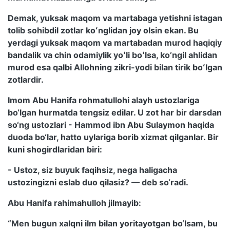
Demak, yuksak maqom va martabaga yetishni istagan
tolib sohibdil zotlar koʻnglidan joy olsin ekan. Bu
yerdagi yuksak maqom va martabadan murod haqiqiy
bandalik va chin odamiylik yoʻli boʻlsa, koʼngil ahlidan
murod esa qalbi Allohning zikri-yodi bilan tirik boʻlgan
zotlardir.
Imom Abu Hanifa rohmatullohi alayh ustozlariga
bo‘lgan hurmatda tengsiz edilar. U zot har bir darsdan
so‘ng ustozlari - Hammod ibn Abu Sulaymon haqida
duoda bo‘lar, hatto uylariga borib xizmat qilganlar. Bir
kuni shogirdlaridan biri:
- Ustoz, siz buyuk faqihsiz, nega haligacha
ustozingizni eslab duo qilasiz? — deb so‘radi.
Abu Hanifa rahimahulloh jilmayib:
“Men bugun xalqni ilm bilan yoritayotgan bo‘lsam, bu