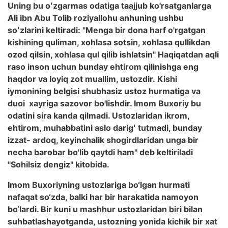
Uning bu oʻzgarmas odatiga taajjub ko'rsatganlarga
Ali ibn Abu Tolib roziyallohu anhuning ushbu
soʻzlarini keltiradi: "Menga bir dona harf o'rgatgan
kishining quliman, xohlasa sotsin, xohlasa qullikdan
ozod qilsin, xohlasa qul qilib ishlatsin" Haqiqatdan aqli
raso inson uchun bunday ehtirom qilinishga eng
haqdor va loyiq zot muallim, ustozdir. Kishi
iymonining belgisi shubhasiz ustoz hurmatiga va
duoi xayriga sazovor bo'lishdir. Imom Buxoriy bu
odatini sira kanda qilmadi. Ustozlaridan ikrom,
ehtirom, muhabbatini aslo darigʻ tutmadi, bunday
izzat- ardoq, keyinchalik shogirdlaridan unga bir
necha barobar bo'lib qaytdi ham" deb keltiriladi
"Sohilsiz dengiz" kitobida.
Imom Buxoriyning ustozlariga bo‘lgan hurmati
nafaqat so‘zda, balki har bir harakatida namoyon
bo‘lardi. Bir kuni u mashhur ustozlaridan biri bilan
suhbatlashayotganda, ustozning yonida kichik bir xat