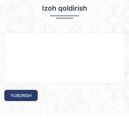
Izoh qoldirish
YUBORISH