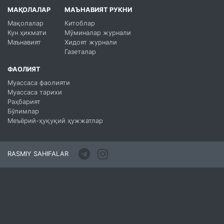
МАҚОЛАЛАР
МАЪНАВИЯТ РУКНИ
Мақолалар
Китоблар
Кун ҳикмати
Мўминалар журнали
Маънавият
Хидоят журнали
Газеталар
ФАОЛИЯТ
Муассаса фаолияти
Муассаса тарихи
Раҳбарият
Бўлимлар
Меъёрий-ҳуқуқий ҳужжатлар
RASMIY SAHIFALAR