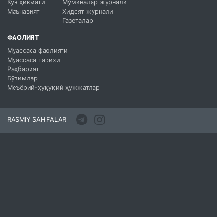
Кун ҳикмати
Мўминалар журнали
Маънавият
Хидоят журнали
Газеталар
ФАОЛИЯТ
Муассаса фаолияти
Муассаса тарихи
Раҳбарият
Бўлимлар
Меъёрий-ҳуқуқий ҳужжатлар
RASMIY SAHIFALAR