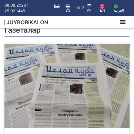
08.08.2026 |
O`Z
УЗ
РУ
EN
العربية
25.02.1448
JUYBORIKALON
Газеталар