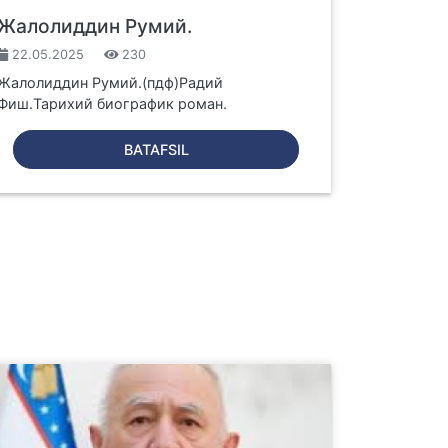
Жалолиддин Румий.
22.05.2025
230
Жалолиддин Румий.(пдф)Радий
г_ўрни
Фиш.Тарихий биографик роман.
BATAFSIL