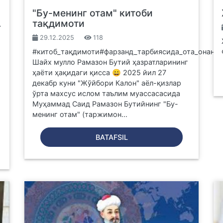
"Бу-менинг отам" китоби
.
тақдимоти
29.12.2025
118
#китоб_тақдимоти#фарзанд_тарбиясида_ота_онанин
Шайх мулло Рамазон Бутий ҳазратларининг
ҳаёти ҳақидаги қисса 😄 2025 йил 27
декабр куни "Жўйбори Калон" аёл-қизлар
ўрта махсус ислом таълим муассасасида
Муҳаммад Саид Рамазон Бутийнинг "Бу-
менинг отам" (таржимон...
BATAFSIL