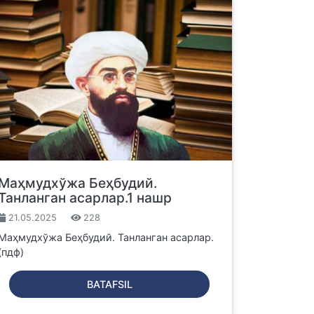
Маҳмудхўжа Беҳбудий.
Танланган асарлар.1 нашр
21.05.2025
228
Маҳмудхўжа Беҳбудий. Танланган асарлар.
(пдф)
BATAFSIL