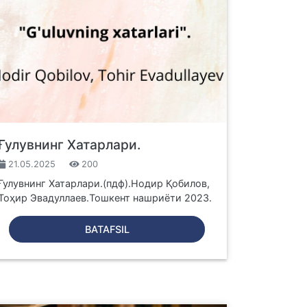
Ғулувнинг Хатарлари.
21.05.2025
200
Ғулувнинг Хатарлари.(пдф).Нодир Қобилов,
Тоҳир Эвадуллаев.Тошкент нашриёти 2023.
BATAFSIL