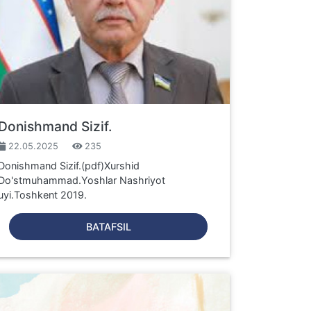
Donishmand Sizif.
22.05.2025
235
Donishmand Sizif.(pdf)Xurshid
Do'stmuhammad.Yoshlar Nashriyot
uyi.Toshkent 2019.
BATAFSIL