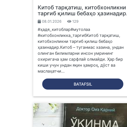
Китоб тарқатиш, китобхонликни
тарғиб қилиш бебаҳо ҳазинадир
08.01.2026
129
#ҳадя_китоблар#мутолаа
#китобхонликка_тарғибКитоб тарқатиш,
китобхонликни тарғиб қилиш бебаҳо
ҳазинадир.Китоб – туганмас хазина, ундан
олинган билимларни инсон умрининг
охиригача ҳам сарфлай олмайди. Ҳар бир
киши учун ундан яқин ҳамроҳ, дўст ва
маслаҳатчи...
BATAFSIL