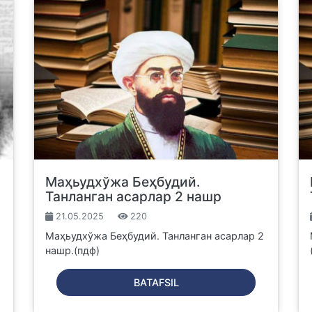
Маҳьудхўжа Беҳбудий.
Танланган асарлар 2 нашр
21.05.2025
220
Маҳьудхўжа Беҳбудий. Танланган асарлар 2
нашр.(пдф)
BATAFSIL