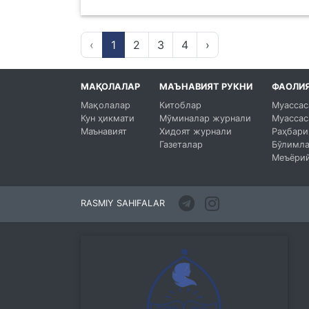
‹
1
2
3
4
›
МАҚОЛАЛАР
МАЪНАВИЯТ РУКНИ
ФАОЛИ
Мақолалар
Китоблар
Муассас
Кун ҳикмати
Мўминалар журнали
Муассас
Маънавият
Хидоят журнали
Раҳбари
Газеталар
Бўлимл
Меъёрий
RASMIY SAHIFALAR