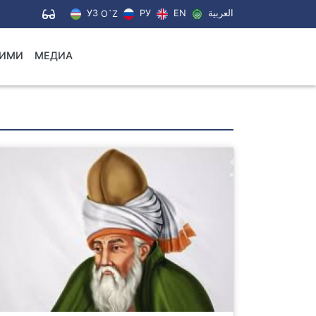
УЗ
РУ
EN
العربية
O`Z
ЛИМИ
МЕДИА