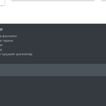
ЯТ
а фаолияти
а тарихи
ят
ар
-ҳуқуқий ҳужжатлар