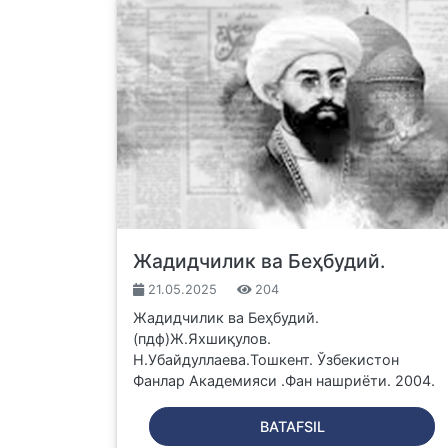
Жадидчилик ва Беҳбудий.
21.05.2025
204
Жадидчилик ва Беҳбудий.
(пдф)Ж.Яхшиқулов.
Н.Убайдуллаева.Тошкент. Ўзбекистон
Фанлар Академияси .Фан нашриёти. 2004.
BATAFSIL