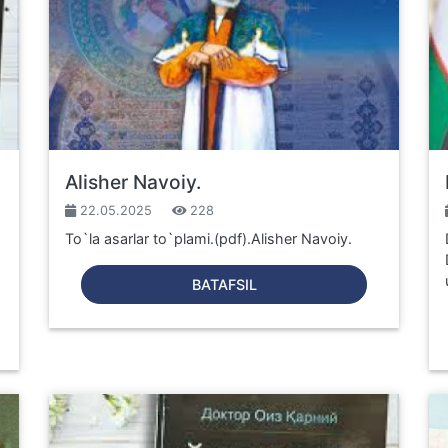
Alisher Navoiy.
22.05.2025
228
To`la asarlar to`plami.(pdf).Alisher Navoiy.
BATAFSIL