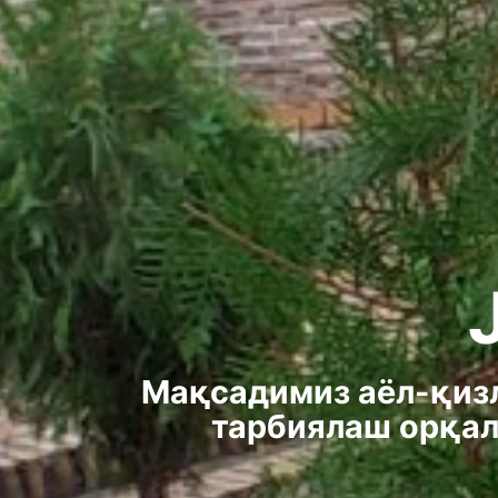
Мақсадимиз аёл-қизл
тарбиялаш орқал