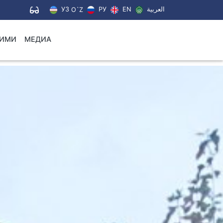
УЗ
РУ
EN
العربية
O`Z
ЛИМИ
МЕДИА