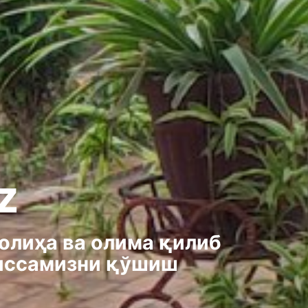
z
олиҳа ва олима қилиб
ҳиссамизни қўшиш