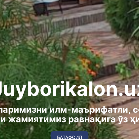
Juybоrikalon.u
аримизни илм-маърифатли, с
и жамиятимиз равнақига ўз 
БАТАФСИЛ