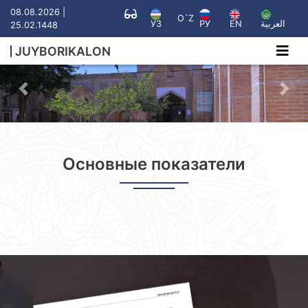
08.08.2026 |
O`Z
УЗ
РУ
EN
العربية
25.02.1448
JUYBORIKALON
Previous
Nex
Основные показатели