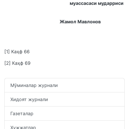
муассасаси мударриси
Жамол Мавлонов
[1]
Каҳф 66
[2]
Каҳф 69
Мўминалар журнали
Хидоят журнали
Газеталар
Ҳужжатлар