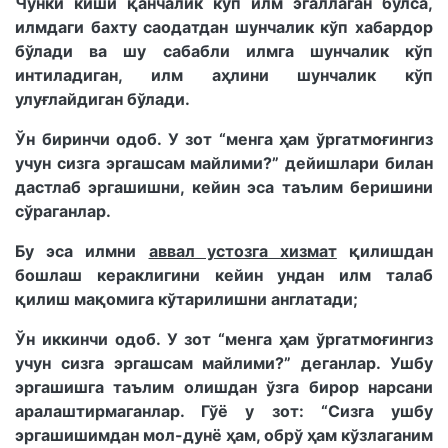
Чунки киши қанчалик кўп илм эгаллаган бўлса,
илмдаги бахту саодатдан шунчалик кўп хабардор
бўлади ва шу сабабли илмга шунчалик кўп
интиладиган, илм аҳлини шунчалик кўп
улуғлайдиган бўлади.
Ўн биринчи одоб. У зот “менга ҳам ўргатмоғингиз
учун сизга эргашсам майлими?” дейишлари билан
дастлаб эргашишни, кейин эса таълим беришини
сўраганлар.
Бу эса илмни
аввал устозга хизмат
қилишдан
бошлаш кераклигини кейин ундан илм талаб
қилиш мақомига кўтарилишни англатади;
Ўн иккинчи одоб. У зот “менга ҳам ўргатмоғингиз
учун сизга эргашсам майлими?” деганлар. Ушбу
эргашишга таълим олишдан ўзга бирор нарсани
аралаштирмаганлар. Гўё у зот: “Сизга ушбу
эргашишимдан мол-дунё ҳам, обрў ҳам кўзлаганим