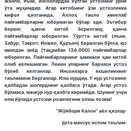
жонли, яъни, инсонлардан бўлган устознинг ўрни
ўта муҳимдир. Агар китобнинг ўзи устозликка
кифоя қилганида, Аллоҳ таоло минглаб
пайғамбарларни юбормаган бўлар эди. Эътибор
беринг, қанча китоб берилгану, қанча
пайғамбарлар юборилган. Тўртта китоб (яъни,
Забур, Таврот, Инжил, Қуръон) берилган бўлса, юз
мингдан зиёд (тақрибан 124.000) пайғамбарлар
юборилган. Пайғамбарларнинг ҳаммаси ҳам китоб
олиб келишмаган. Лекин уларнинг барчаси устоз
бўлиб келганлар. Инсонларга яхшиликнинг
таълимини берганлар. Илм нурдир. У нур устознинг
қалбидан шогирднинг қалбига ўтади. Агар устоз
бўлмаса, мазкур нур қалбга кирмайди. Шунинг учун
илм йўлида устозни розилигини олиш лозим!
“Жўйбори Калон” аёл қизлар
ўрта махсус ислом таълим