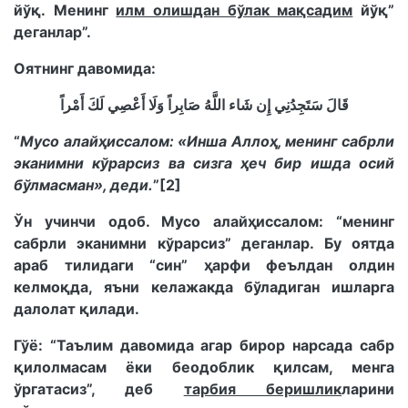
йўқ. Менинг
илм олишдан бўлак мақсадим
йўқ”
деганлар”.
Оятнинг давомида:
قَالَ سَتَجِدُنِي إِن شَاء اللَّهُ صَابِراً وَلَا أَعْصِي لَكَ أَمْراً
“
Мусо алайҳиссалом: «Инша Аллоҳ, менинг сабрли
эканимни кўрарсиз ва сизга ҳеч бир ишда осий
бўлмасман», деди.
”
[2]
Ўн учинчи одоб. Мусо алайҳиссалом: “менинг
сабрли эканимни кўрарсиз” деганлар. Бу оятда
араб тилидаги “син” ҳарфи феълдан олдин
келмоқда, яъни келажакда бўладиган ишларга
далолат қилади.
Гўё: “Таълим давомида агар бирор нарсада сабр
қилолмасам ёки беодоблик қилсам, менга
ўргатасиз”, деб
тарбия беришлик
ларини