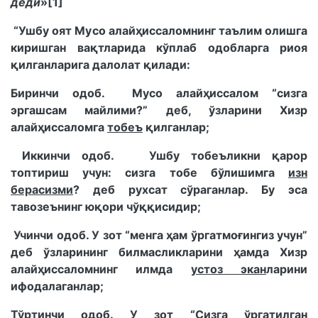
деди
»
[1]
“Ушбу оят Мусо алайҳиссаломнинг таълим олишга
киришган вақтларида кўплаб одобларга риоя
қилганларига далолат қилади:
Биринчи одоб. Мусо алайҳиссалом “сизга
эргашсам майлими?” деб, ўзларини Хизр
алайҳиссаломга
тобеъ
қилганлар;
Иккинчи одоб. Ушбу тобеъликни қарор
топтириш учун: сизга тобе бўлишимга
изн
берасизми
? деб рухсат сўраганлар. Бу эса
тавозеънинг юқори чўққисидир;
Учинчи одоб. У зот “менга ҳам ўргатмоғингиз учун”
деб ўзларининг билмасликларини ҳамда Хизр
алайҳиссаломнинг илмда
устоз экан
ларини
ифодалаганлар;
Тўртинчи одоб. У зот “Сизга ўргатилган