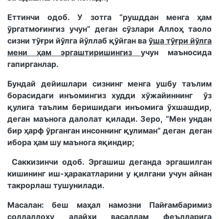
Еттинчи одоб. У зотга “рушддан менга ҳам
ўргатмоғингиз учун” деган сўзлари Аллоҳ таоло
сизни тўғри йўлга йўллаб қўйган ва
ўша тўғри йўлга
мени ҳам эргаштиришингиз
учун маъносида
гапирганлар.
Бундай дейишлари сизнинг менга ушбу таълим
борасидаги инъомингиз худди хўжайиннинг ўз
қулига таълим беришидаги инъомига ўхшашдир,
деган маънога далолат қилади. Зеро, “Мен ундан
бир ҳарф ўрганган инсоннинг қулиман” деган деган
ибора ҳам шу маънога яқиндир;
Саккизинчи одоб. Эргашиш деганда эргашилган
кишининг иш-ҳаракатларини у қилгани учун айнан
такрорлаш тушунилади.
Масалан: беш маҳал намозни Пайғамбаримиз
соллаллоҳу алайҳи васаллам феълларига