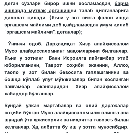
деган сўзлари бирор ишни хосламасдан,
барча
ишларда мутлақ эргашиш
ни талаб қилганларига
далолат қилади. (Яъни у зот сизга фалон ишда
эргашсам майлими деб қайдламасдан умум қилиб
“эргашсам майлими”, деганлар);
Ўнинчи одоб. Дарҳақиқат Хизр алайҳиссалом
Мусо алайҳиссаломнинг мақомларини билганлар.
Яъни у зотнинг Бани Исроилга пайғамбар этиб
юборилганини, Таврот соҳиби эканини, Аллоҳ
таоло у зот билан бевосита гаплашганини ва
бошқа кўплаб улуғ мўъжизалар билан хосланган
пайғамбар эканларидан Хизр алайҳиссалом
хабардор бўлганлар.
Бундай улкан мартабалар ва олий даражалар
соҳиби бўлган Мусо алайҳиссалом илм олишга ана
шундай
ўта ҳокисорлик ва ниҳоятта тавозеъ
билан
келганлар. Ҳа, албатта бу иш у зотга муносибдир.