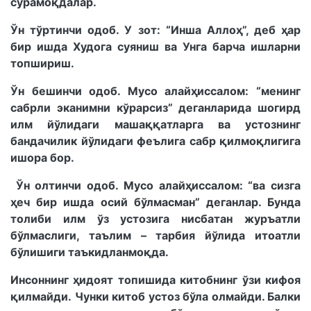
сўрамоқдалар.
Ўн тўртинчи одоб. У зот: “Инша Аллоҳ”, деб ҳар
бир ишда Худога суяниш ва Унга барча ишларни
топшириш.
Ўн бешинчи одоб. Мусо алайҳиссалом: “менинг
сабрли эканимни кўрарсиз” деганларида шогирд
илм йўлидаги машаққатларга ва устознинг
бандачилик йўлидаги феълига сабр қилмоқлигига
ишора бор.
Ўн олтинчи одоб. Мусо алайҳиссалом: “ва сизга
ҳеч бир ишда осий бўлмасман” деганлар. Бунда
толиби илм ўз устозига нисбатан журъатли
бўлмаслиги, таълим – тарбия йўлида итоатли
бўлишиги таъкидланмоқда.
Инсоннинг ҳидоят топишида китобнинг ўзи кифоя
қилмайди. Чунки китоб устоз бўла олмайди. Балки