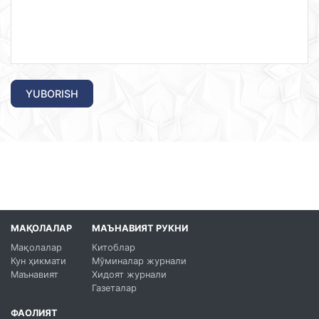
YUBORISH
МАҚОЛАЛАР
МАЪНАВИЯТ РУКНИ
Мақолалар
Китоблар
Кун ҳикмати
Мўминалар журнали
Маънавият
Хидоят журнали
Газеталар
ФАОЛИЯТ