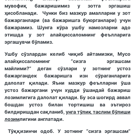
мувофиқ бажаришимиз у зотга эргашиш
ҳисобланади. Чунки биз мазкур амалларни у зот
бажарганлари (ва бажаришга буюрганлари) учун
бажарамиз. Шунга кўра ушбу намозларни адо
этишда у зот алайҳиссаломнинг феълларига
эргашувчи бўламиз.
Ушбу сўзлардан келиб чиқиб айтамизки, Мусо
алайҳиссаломнинг “сизга эргашсам
майлими?” деган сўзлари у зотнинг устоз
бажаргандек бажаришга изн сўраганларига
далолат қилади. Яъни мазкур феълларни ўша
устоз бажаргани учун худди ўшандай бажариш
лозимлигига далолат қилади. Бу эса шогирд аввал
бошдан устоз билан тортишиш ва эътироз
билдиришдан сақланиб,
унга тўлиқ таслим бўлиши
лозим
лигини англатади.
Тўққизинчи одоб. У зотнинг “сизга эргашсам”