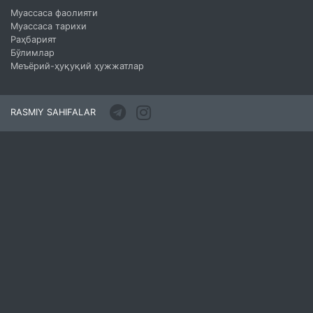
Муассаса фаолияти
Муассаса тарихи
Раҳбарият
Бўлимлар
Меъёрий-ҳуқуқий ҳужжатлар
RASMIY SAHIFALAR