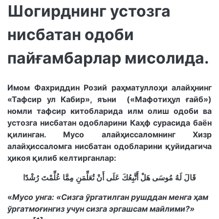
Шогирднинг устозга
нисбатан одоби
пайғамбарлар мисолида.
Имом Фахриддин Розий раҳматуллоҳи алайҳнинг
«Тафсир ул Кабир», яъни («Мафотиҳул ғайб»)
номли тафсир китобларида илм олиш одоби ва
устозга нисбатан одобларини Каҳф сурасида баён
қилинган. Мусо алайҳиссаломнинг Хизр
алайҳиссаломга нисбатан одобларини қуйидагича
ҳикоя қилиб келтирганлар:
قَالَ لَهُ مُوسَى هَلْ أَتَّبِعُكَ عَلَى أَنْ تُعَلِّمَنِ مِمَّا عُلِّمْتَ رُشْدًا
«
Мусо унга: «Сизга ўргатилган рушддан менга ҳам
ўргатмоғингиз учун сизга эргашсам майлими?»