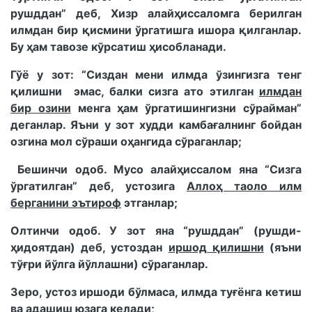
рушддан” деб, Хизр алайҳиссаломга берилган
илмдан бир қисмини ўргатишга ишора қилганлар.
Бу ҳам тавозе кўрсатиш ҳисобланади.
Гўё у зот: “Сиздан мени илмда ўзингизга тенг
қилишни эмас, балки сизга ато этилган
илмдан
бир озини
менга ҳам ўргатишингизни сўрайман”
деганлар. Яъни у зот худди камбағалнинг бойдан
озгина мол сўраши оҳангида сўраганлар;
Бешинчи одоб. Мусо алайҳиссалом яна “Сизга
ўргатилган” деб, устозига
Аллоҳ таоло илм
берганини эътироф
этганлар;
Олтинчи одоб. У зот яна “рушддан” (рушди-
ҳидоятдан) деб, устоздан
иршод қилишни
(яъни
тўғри йўлга йўллашни) сўраганлар.
Зеро, устоз иршоди бўлмаса, илмда туғёнга кетиш
ва адашиш юзага келади;