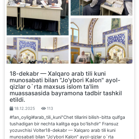
18-dekabr — Xalqaro arab tili kuni
munosabati bilan "Jo‘ybori Kalon" ayol-
qizlar o`rta maxsus islom ta’lim
muassasasida bayramona tadbir tashkil
etildi.
18.12.2025
113
#fan_oyligi#arab_tili_kuni"Chet tillarini bilish-bitta qulfga
tushadigan bir nechta kalitga ega bo'lishdir" Fransuz
yozuvchisi Volter18-dekabr — Xalqaro arab tili kuni
munosabati bilan "Jo‘ybori Kalon" ayol-qizlar o`rta