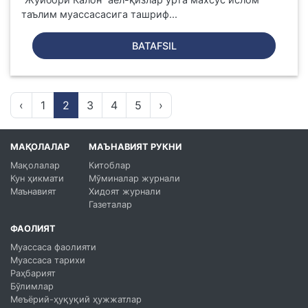
таълим муассасасига ташриф...
BATAFSIL
‹
1
2
3
4
5
›
МАҚОЛАЛАР
МАЪНАВИЯТ РУКНИ
Мақолалар
Китоблар
Кун ҳикмати
Мўминалар журнали
Маънавият
Хидоят журнали
Газеталар
ФАОЛИЯТ
Муассаса фаолияти
Муассаса тарихи
Раҳбарият
Бўлимлар
Меъёрий-ҳуқуқий ҳужжатлар