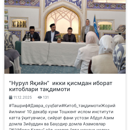
“Нурул Яқийн” икки қисмдан иборат
китоблари тақдимоти
11.12.2025
131
#Ташриф#Давра_суҳбати#Китоб_тақдимотиЖорий
йилнинг 10 декабр куни Тошкент ислом институти
катта ўқитувчиси, сийрат фани устози Абдул Азим
домла Зиёуддин ва Баҳодир домла Азамовлар
“Жўйбори Калон” аёл-қизлар ўрта махсус ислом