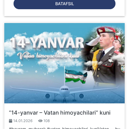
BATAFSIL
“14-yanvar – Vatan himoyachilari” kuni
14.01.2026
108
#bayram_muborak #vatan_himoyachilari_kuniVatan — bu