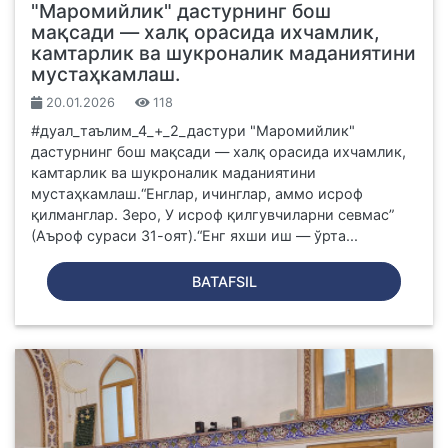
"Маромийлик" дастурнинг бош
мақсади — халқ орасида ихчамлик,
камтарлик ва шукроналик маданиятини
мустаҳкамлаш.
20.01.2026
118
#дуал_таълим_4_+_2_дастури "Маромийлик"
дастурнинг бош мақсади — халқ орасида ихчамлик,
камтарлик ва шукроналик маданиятини
мустаҳкамлаш.“Енглар, ичинглар, аммо исроф
қилманглар. Зеро, У исроф қилгувчиларни севмас”
(Аъроф сураси 31-оят).“Енг яхши иш — ўрта...
BATAFSIL