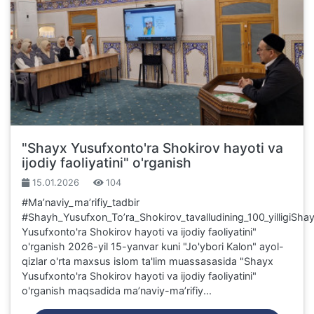
"Shayx Yusufxonto'ra Shokirov hayoti va
ijodiy faoliyatini" o'rganish
15.01.2026
104
#Maʼnaviy_maʼrifiy_tadbir
#Shayh_Yusufxon_Toʼra_Shokirov_tavalludining_100_yilligiSha
Yusufxonto'ra Shokirov hayoti va ijodiy faoliyatini"
o'rganish 2026-yil 15-yanvar kuni "Jo'ybori Kalon" ayol-
qizlar o'rta maxsus islom ta'lim muassasasida "Shayx
Yusufxonto'ra Shokirov hayoti va ijodiy faoliyatini"
o'rganish maqsadida maʼnaviy-maʼrifiy...