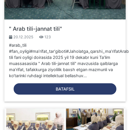
" Arab tili-jannat tili"
20.12.2025
123
#arab_tili
#fan_oyligi#maʼrifat_tarʼgiboti#Jaholatga_qarshi_maʼrifatArab
tili fani oyligi doirasida 2025 yil 19 dekabr kuni Ta’lim
muassasasida " Arab tili-jannat tili" mavzusida qalblarga
ma’rifat, tafakkurga ziyolilik baxsh etgan mazmunli va
ko‘tarinki ruhdagi intellektual bellashuv...
BATAFSIL