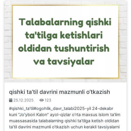
qishki ta’til davrini mazmunli o‘tkazish
25.12.2025
123
#qishki_taʼtil#ogohlik_davr_talabi2025-yil 24-dekabr
kuni "Jo'ybori Kalon" ayol-qizlar o'rta maxsus islom ta'lim
muassasasida talabalarning qishki ta’tilga ketish oldidan
ta’til davrini mazmunli o‘tkazish uchun kerakli tavsiyalarni