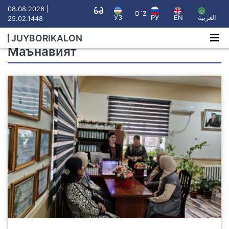
08.08.2026 |
O`Z
УЗ
РУ
EN
العربية
25.02.1448
JUYBORIKALON
Маънавият