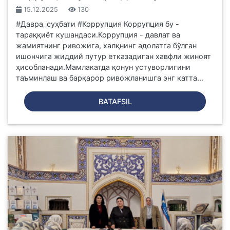
15.12.2025
130
#Давра_суҳбати #Коррупция Коррупция бу -
тараққиёт кушандаси.Коррупция - давлат ва
жамиятнинг ривожига, халқнинг адолатга бўлган
ишончига жиддий путур етказадиган хавфли жиноят
ҳисобланади.Мамлакатда қонун устуворлигини
таъминлаш ва барқарор ривожланишга энг катта...
BATAFSIL