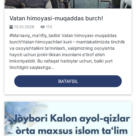
Vatan himoyasi-muqaddas burch!
13.01.2026
113
#Maʼnaviy_maʼrifiy_tadbir Vatan himoyasi-muqaddas
burch!Vatan himoyachilari kuni – mamlakatimizda tinchlik
va osoyishtalikni ta’minlash, xalqimizning osoyishta
hayoti uchun jonini tikkan insonlarni e’tirof etish
imkoniyatidir. Bu nafaqat harbiylar uchun, balki yurt
tinchligini saqlashga...
BATAFSIL