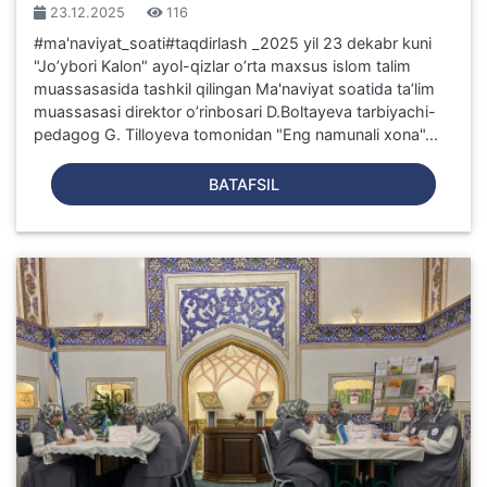
23.12.2025
116
#ma'naviyat_soati#taqdirlash _2025 yil 23 dekabr kuni
"Joʼybori Kalon" ayol-qizlar oʼrta maxsus islom talim
muassasasida tashkil qilingan Ma'naviyat soatida taʼlim
muassasasi direktor oʼrinbosari D.Boltayeva tarbiyachi-
pedagog G. Tilloyeva tomonidan "Eng namunali xona"...
BATAFSIL