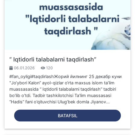
“ Iqtidorli talabalarni taqdirlash”
06.01.2026
120
#fan_oyligi#taqdirlashЖорий йилнинг 25 декабр куни
"Jo‘ybori Kalon” ayol-qizlar o‘rta maxsus islom ta’lim
muassasasida “ Iqtidorli talabalarni taqdirlash” tadbiri
bo’lib o’tdi. Tadbir tashkilotchisi Ta’lim muassasasi
“Hadis” fani o’qituvchisi Ulug’bek domla Jiyanov...
BATAFSIL