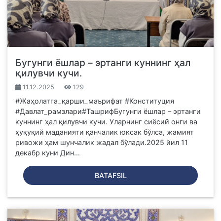
Бугунги ёшлар – эртанги куннинг ҳал
қилувчи кучи.
11.12.2025
129
#Жаҳолатга_қарши_маърифат #Конституция
#Давлат_рамзлари#ТашрифБугунги ёшлар – эртанги
куннинг ҳал қилувчи кучи. Уларнинг сиёсий онги ва
ҳуқуқий маданияти қанчалик юксак бўлса, жамият
ривожи ҳам шунчалик жадал бўлади.2025 йил 11
декабр куни Дин...
BATAFSIL