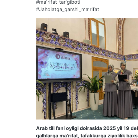
#maʼrifat_tarʼgiboti
#Jaholatga_qarshi_maʼrifat
Arab tili fani oyligi doirasida 2025 yil 19 
qalblarga ma’rifat, tafakkurga ziyolilik ba