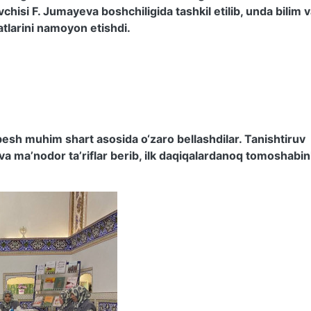
tuvchisi F. Jumayeva boshchiligida tashkil etilib, unda bilim 
atlarini namoyon etishdi.
esh muhim shart asosida o‘zaro bellashdilar. Tanishtiruv
k va ma’nodor ta’riflar berib, ilk daqiqalardanoq tomoshabin