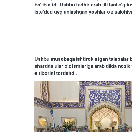
bo‘lib o‘tdi. Ushbu tadbir arab tili fani o‘qi
iste’dod uyg‘unlashgan yoshlar o‘z salohiy
Ushbu musobaqa ishtirok etgan talabalar b
shartida ular o‘z ismlariga arab tilida nozi
e’tiborini tortishdi.