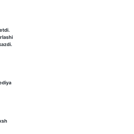
etdi.
rlashi
kazdi.
ediya
axsh