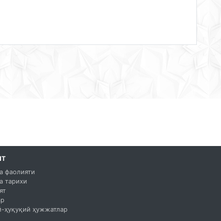
ЯТ
а фаолияти
а тарихи
ят
ар
-ҳуқуқий ҳужжатлар