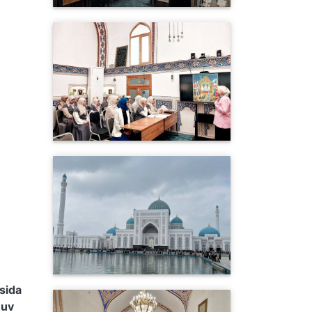
usida
huv