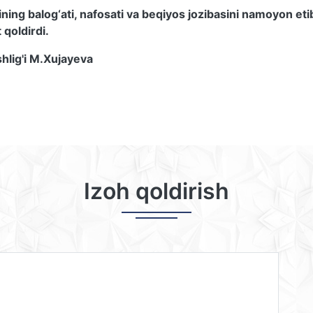
ining balog‘ati, nafosati va beqiyos jozibasini namoyon eti
qoldirdi.
hlig'i M.Xujayeva
Izoh qoldirish