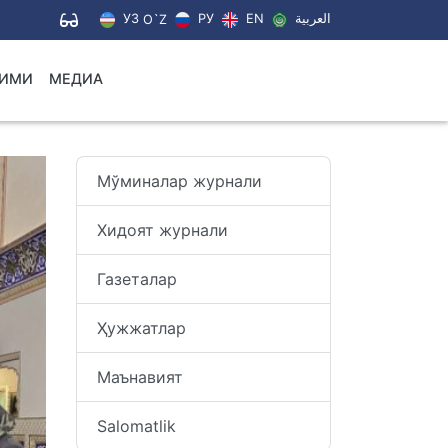
УЗ
РУ
EN
العربية
O`Z
ЛИМИ
МЕДИА
Мўминалар журнали
Хидоят журнали
Газеталар
Ҳужжатлар
Маънавият
Salomatlik