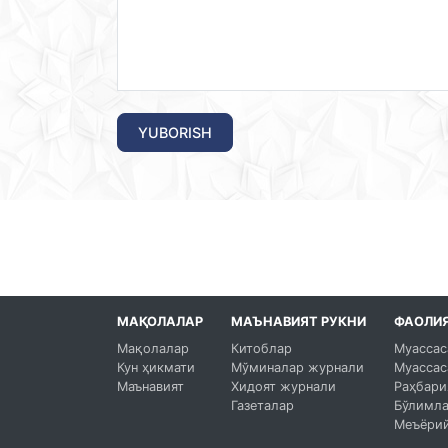
YUBORISH
МАҚОЛАЛАР
МАЪНАВИЯТ РУКНИ
ФАОЛИ
Мақолалар
Китоблар
Муассас
Кун ҳикмати
Мўминалар журнали
Муассас
Маънавият
Хидоят журнали
Раҳбари
Газеталар
Бўлимл
Меъёрий