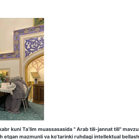
dekabr kuni Ta’lim muassasasida " Arab tili-jannat tili" mavz
xsh etgan mazmunli va ko‘tarinki ruhdagi intellektual bellas