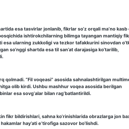
rtida esa tasvirlar jonlanib, fikrlar so‘z orqali ma’no kasb 
bosqichida ishtirokchilarning bilimga tayangan mantiqiy fik
 esa ularning zukkoligi va tezkor tafakkurini sinovdan o‘t
gan so‘nggi shartda esa til san’at darajasiga ko‘tarilib,
i.
q qolmadi. “Fil voqeasi” asosida sahnalashtirilgan multim
hitga olib kirdi. Ushbu mashhur voqea asosida berilgan
nlar esa sovg‘alar bilan rag‘batlantirildi.
kin fikr bildirishlari, sahna ko‘rinishlarida obrazlarga jon b
 hakamlar hay’ati e’tirofiga sazovor bo‘lishdi.