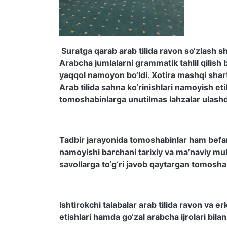
Suratga qarab arab tilida ravon so‘zlash sha
Arabcha jumlalarni grammatik tahlil qilish 
yaqqol namoyon bo‘ldi. Xotira mashqi sharti
Arab tilida sahna ko‘rinishlari namoyish etil
tomoshabinlarga unutilmas lahzalar ulashd
Tadbir jarayonida tomoshabinlar ham befar
namoyishi barchani tarixiy va ma’naviy mu
savollarga to‘g‘ri javob qaytargan tomoshabi
Ishtirokchi talabalar arab tilida ravon va er
etishlari hamda go‘zal arabcha ijrolari bilan