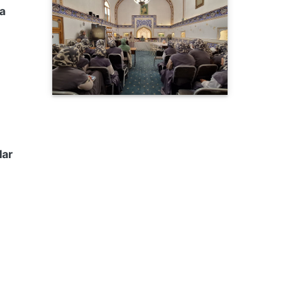
va
lar