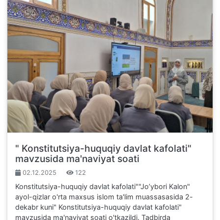
" Konstitutsiya-huquqiy davlat kafolаti"
mavzusida ma'naviyat soati
02.12.2025
122
Konstitutsiya-huquqiy davlat kafolаti""Joʼybori Kalon"
ayol-qizlar o'rta maxsus islom ta'lim muassasasida 2-
dekabr kuni" Konstitutsiya-huquqiy davlat kafolаti"
mavzusida ma'naviyat soati o'tkazildi. Tadbirda