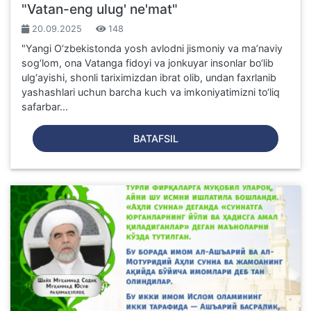
"Vatan-eng ulug' ne'mat"
20.09.2025
148
"Yangi O‘zbekistonda yosh avlodni jismoniy va ma’naviy
sog‘lom, ona Vatanga fidoyi va jonkuyar insonlar bo‘lib
ulg‘ayishi, shonli tariximizdan ibrat olib, undan faxrlanib
yashashlari uchun barcha kuch va imkoniyatimizni to‘liq
safarbar...
BATAFSIL