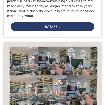
jadidchilik harakati namoyondasining "Ikki emas to'rt til"
maqolasi yuzasidan tayyorlangan infografika."Jo’ybori
Kalon" ayol-qizlar o’rta maxsus islom ta’lim muassasasi
matbuot xizmati
BATAFSIL