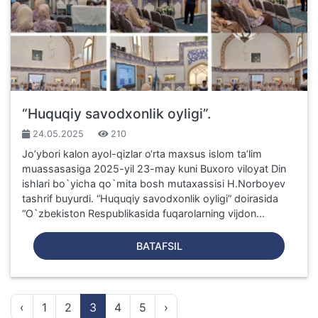
“Huquqiy savodxonlik oyligi”.
24.05.2025
210
Joʼybori kalon ayol-qizlar o‘rta maxsus islom ta’lim
muassasasiga 2025-yil 23-may kuni Buxoro viloyat Din
ishlari bo`yicha qo`mita bosh mutaxassisi H.Norboyev
tashrif buyurdi. “Huquqiy savodxonlik oyligi” doirasida
“O`zbekiston Respublikasida fuqarolarning vijdon...
BATAFSIL
‹
1
2
3
4
5
›