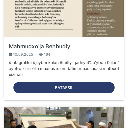
Mahmudxo'ja Behbudiy
10.09.2025
164
#Infagrafika #juyborikalon #milliy_qadriyat"Jo’ybori Kalon"
ayol-qizlar o’rta maxsus islom ta’lim muassasasi matbuot
xizmati
BATAFSIL