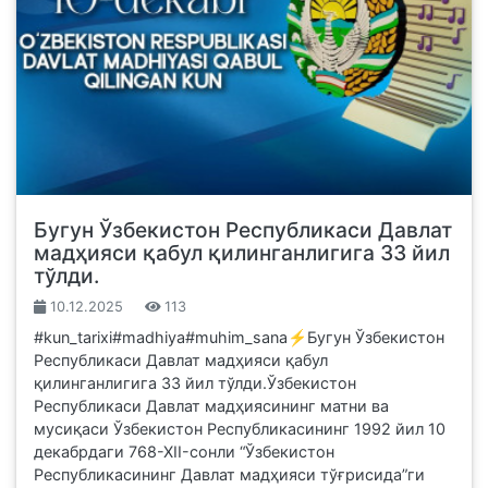
Бугун Ўзбекистон Республикаси Давлат
мадҳияси қабул қилинганлигига 33 йил
тўлди.
10.12.2025
113
#kun_tarixi#madhiya#muhim_sana⚡️Бугун Ўзбекистон
Республикаси Давлат мадҳияси қабул
қилинганлигига 33 йил тўлди.Ўзбекистон
Республикаси Давлат мадҳиясининг матни ва
мусиқаси Ўзбекистон Республикасининг 1992 йил 10
декабрдаги 768-ХII-сонли “Ўзбекистон
Республикасининг Давлат мадҳияси тўғрисида”ги