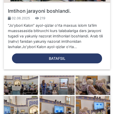
Imtihon jarayoni boshlandi.
02.06.2025
219
"Jo'ybori Kalon" ayol-qizlar o'rta maxsus islom ta'lim
muassasasida bitiruvchi kurs talabalariga dars jarayoni
tugadi va yakuniy nazorat imtihonlari boshlandi. Arab tili
(nahv) fanidan yakuniy nazorat imtihonidan
lavhalar.Jo’ybori Kalon ayol-qizlar o’rta...
BATAFSIL