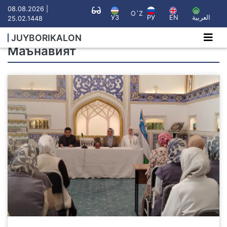
08.08.2026 |
O`Z
УЗ
РУ
EN
العربية
25.02.1448
JUYBORIKALON
Маънавият