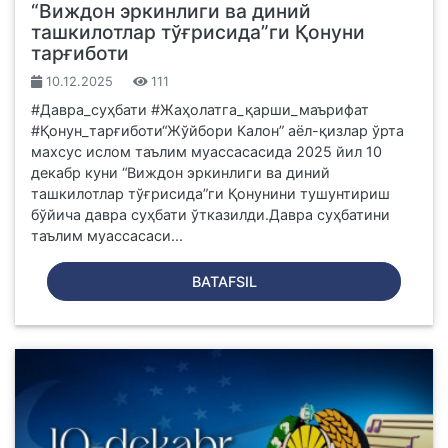
“Виждон эркинлиги ва диний
ташкилотлар тўғрисида”ги Қонуни
тарғиботи
10.12.2025
111
#Давра_суҳбати #Жаҳолатга_қарши_маърифат
#Қонун_тарғиботи“Жўйбори Калон” аёл-қизлар ўрта
махсус ислом таълим муассасасида 2025 йил 10
декабр куни “Виждон эркинлиги ва диний
ташкилотлар тўғрисида”ги Қонунини тушунтириш
бўйича давра суҳбати ўтказилди.Давра суҳбатини
таълим муассасаси...
BATAFSIL