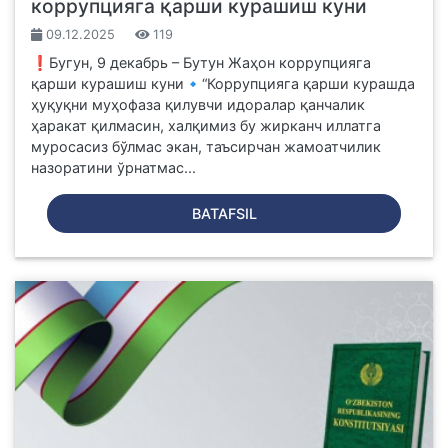
коррупцияга қарши курашиш куни
09.12.2025
119
❗️Бугун, 9 декабрь – Бутун Жаҳон коррупцияга
қарши курашиш куни🔹“Коррупцияга қарши курашда
ҳуқуқни муҳофаза қилувчи идоралар қанчалик
ҳаракат қилмасин, халқимиз бу жирканч иллатга
муросасиз бўлмас экан, таъсирчан жамоатчилик
назоратини ўрнатмас...
BATAFSIL