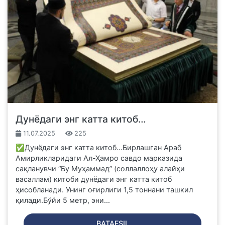
Дунёдаги энг катта китоб…
11.07.2025
225
✅Дунёдаги энг катта китоб…Бирлашган Араб
Амирликларидаги Ал-Ҳамро савдо марказида
сақланувчи “Бу Муҳаммад” (соллаллоҳу алайҳи
васаллам) китоби дунёдаги энг катта китоб
ҳисобланади. Унинг оғирлиги 1,5 тоннани ташкил
қилади.Бўйи 5 метр, эни...
BATAFSIL