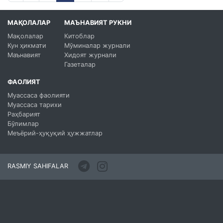
МАҚОЛАЛАР
МАЪНАВИЯТ РУКНИ
Мақолалар
Китоблар
Кун ҳикмати
Мўминалар журнали
Маънавият
Хидоят журнали
Газеталар
ФАОЛИЯТ
Муассаса фаолияти
Муассаса тарихи
Раҳбарият
Бўлимлар
Меъёрий-ҳуқуқий ҳужжатлар
RASMIY SAHIFALAR