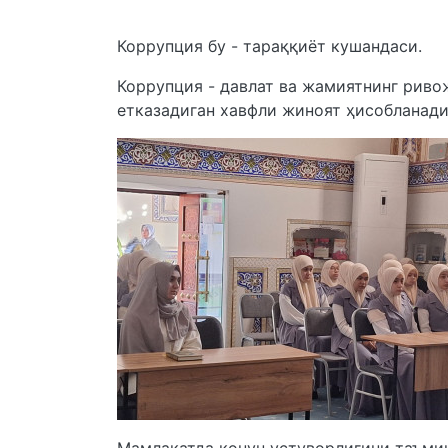
Коррупция бу - тараққиёт кушандаси.
Коррупция - давлат ва жамиятнинг риво
етказадиган хавфли жиноят ҳисобланади