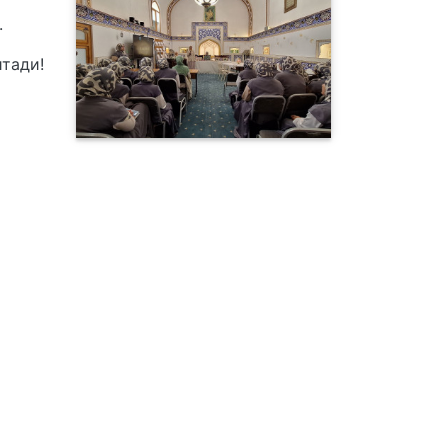
.
итади!