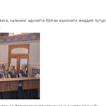
жига, халқнинг адолатга бўлган ишончига жиддий путур
.