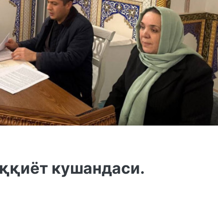
аққиёт кушандаси.