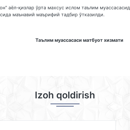
он" аёл-қизлар ўрта махсус ислом таълим муассасасид
сида маънавий маърифий тадбир ўтказилди.
Таълим муассасаси матбуот хизмати
Izoh qoldirish