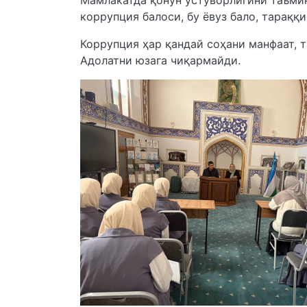
Мамлакатда қонун устуворлигини таъмин
коррупция балоси, бу ёвуз бало, тарақ
Коррупция ҳар қандай соҳани манфаат, т
Адолатни юзага чиқармайди.