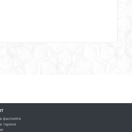
ЯТ
а фаолияти
а тарихи
ят