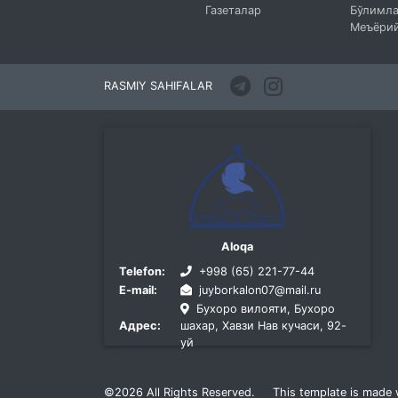
Газеталар
Бўлимл
Меъёрий
RASMIY SAHIFALAR
Aloqa
Telefon:
+998 (65) 221-77-44
E-mail:
juyborkalon07@mail.ru
Бухоро вилояти, Бухоро
Адрес:
шахар, Хавзи Нав кучаси, 92-
уй
©2026
All Rights Reserved.
This template is made