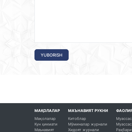
YUBORISH
МАҚОЛАЛАР
МАЪНАВИЯТ РУКНИ
ФАОЛИ
Мақолалар
Китоблар
Муассас
Кун ҳикмати
Мўминалар журнали
Муассас
Маънавият
Хидоят журнали
Раҳбари