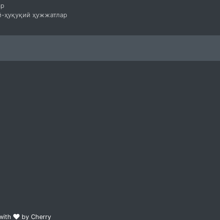
ар
-ҳуқуқий ҳужжатлар
 with
by Cherry