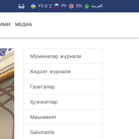
УЗ
РУ
EN
العربية
O`Z
ЛИМИ
МЕДИА
Мўминалар журнали
Хидоят журнали
Газеталар
Ҳужжатлар
Маънавият
Salomatlik