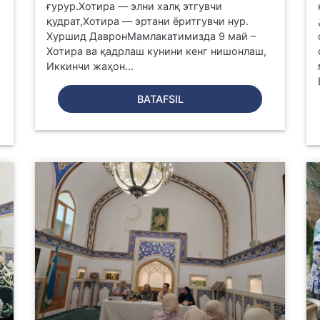
ғурур.Хотира — элни халқ этгувчи
қудрат,Хотира — эртани ёритгувчи нур.
ُ
Хуршид ДавронМамлакатимизда 9 май –
Хотира ва қадрлаш кунини кенг нишонлаш,
Иккинчи жаҳон...
BATAFSIL