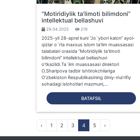
“Motiridiylik ta’limoti bilimdoni”
intellektual bellashuvi
29.04.2025
219
2025-yil 28-aprel kuni “Jo`ybori kalon” ayol-
qizlar o`rta maxsus islom ta’lim muassasasi
talabalari orasida “Motiridiylik ta’limoti
bilimdoni” intellektual bellashuvi
o’tkazildi.Ta`lim muassasasi direktori
O.Sharipova tadbir ishtirokchilariga
O’zbekiston Respublikasining diniy-ma’rifiy
sohadagi islohotlari mazmuni,...
BATAFSIL
‹
1
2
3
4
5
›