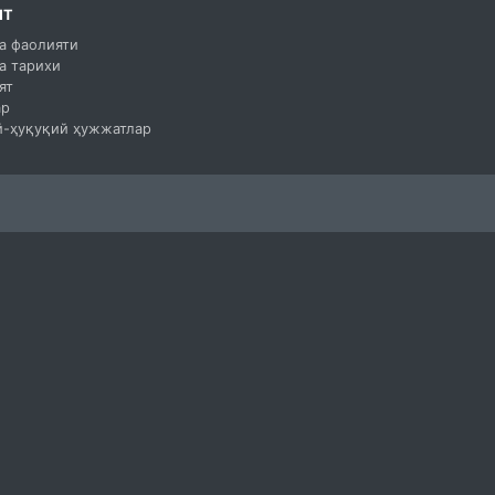
ЯТ
а фаолияти
а тарихи
ят
ар
-ҳуқуқий ҳужжатлар