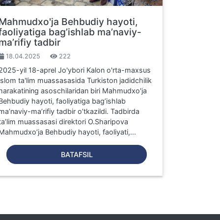
Mahmudxo'ja Behbudiy hayoti,
faoliyatiga bag’ishlab ma’naviy-
ma’rifiy tadbir
18.04.2025
222
2025-yil 18-aprel Jo'ybori Kalon o'rta-maxsus
islom ta'lim muassasasida Turkiston jadidchilik
harakatining asoschilaridan biri Mahmudxo'ja
Behbudiy hayoti, faoliyatiga bag’ishlab
ma’naviy-ma’rifiy tadbir o’tkazildi. Tadbirda
ta’lim muassasasi direktori O.Sharipova
Mahmudxo’ja Behbudiy hayoti, faoliyati,...
BATAFSIL