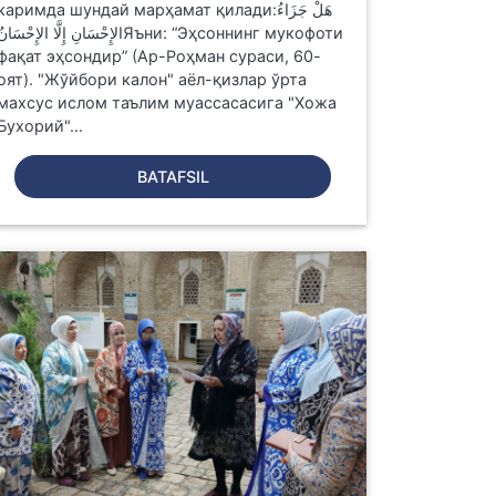
каримда шундай марҳамат қилади:هَلْ جَزَاءُ
الإِحْسَانِ إِلَّا الإِحْسَانЯъни: “Эҳсоннинг мукофоти
фақат эҳсондир” (Ар-Роҳман сураси, 60-
оят). "Жўйбори калон" аёл-қизлар ўрта
махсус ислом таълим муассасасига "Хожа
Бухорий"...
BATAFSIL