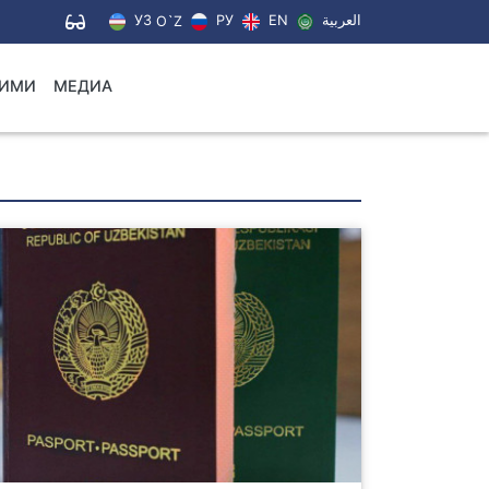
УЗ
РУ
EN
العربية
O`Z
ЛИМИ
МЕДИА