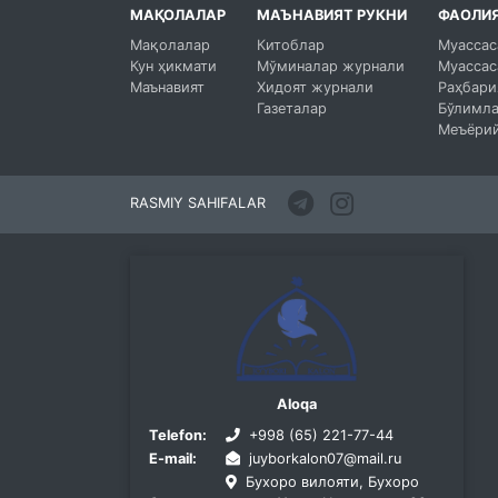
МАҚОЛАЛАР
МАЪНАВИЯТ РУКНИ
ФАОЛИ
Мақолалар
Китоблар
Муассас
Кун ҳикмати
Мўминалар журнали
Муассас
Маънавият
Хидоят журнали
Раҳбари
Газеталар
Бўлимл
Меъёрий
RASMIY SAHIFALAR
Aloqa
Telefon:
+998 (65) 221-77-44
E-mail:
juyborkalon07@mail.ru
Бухоро вилояти, Бухоро