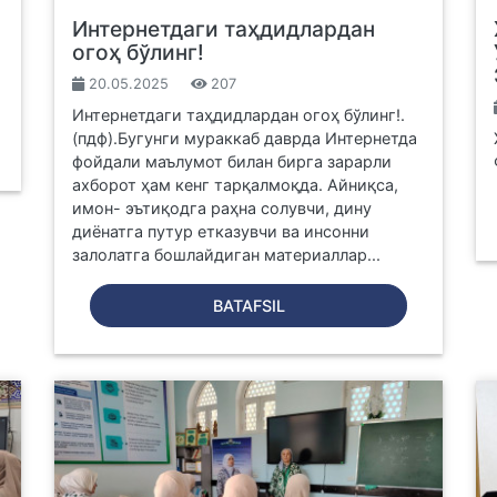
Интернетдаги таҳдидлардан
огоҳ бўлинг!
20.05.2025
207
Интернетдаги таҳдидлардан огоҳ бўлинг!.
(пдф).Бугунги мураккаб даврда Интернетда
фойдали маълумот билан бирга зарарли
ахборот ҳам кенг тарқалмоқда. Айниқса,
имон- эътиқодга раҳна солувчи, дину
диёнатга путур етказувчи ва инсонни
залолатга бошлайдиган материаллар...
BATAFSIL