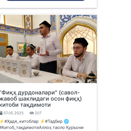
"Фиқҳ дурдоналари" (савол-
жавоб шаклидаги осон фиқҳ)
китоби тақдимоти
07.05.2025
207
⚡️#Ҳадя_китоблар ⚡️#Тадбир 🌐
#Китоб_тақдимотиАллоҳ таоло Қуръони