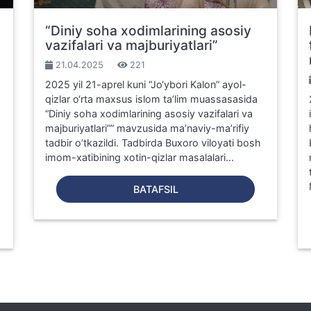
“Diniy soha xodimlarining asosiy
vazifalari va majburiyatlari”
21.04.2025
221
2025 yil 21-aprel kuni “Jo‘ybori Kalon” ayol-
qizlar o‘rta maxsus islom ta’lim muassasasida
“Diniy soha xodimlarining asosiy vazifalari va
majburiyatlari”” mavzusida ma’naviy-ma’rifiy
tadbir o’tkazildi. Tadbirda Buxoro viloyati bosh
imom-xatibining xotin-qizlar masalalari...
BATAFSIL