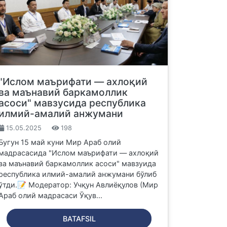
"Ислом маърифати — ахлоқий
ва маънавий баркамоллик
асоси" мавзусида республика
илмий-амалий анжумани
15.05.2025
198
Бугун 15 май куни Мир Араб олий
мадрасасида "Ислом маърифати — ахлоқий
ва маънавий баркамоллик асоси" мавзуида
республика илмий-амалий анжумани бўлиб
ўтди.📝 Модератор: Учқун Авлиёқулов (Мир
Араб олий мадрасаси Ўқув...
BATAFSIL