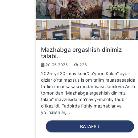
Mazhabga ergashish dinimiz
talabi.
20.05.2025
226
2025-yil 20-may kuni “Jo‘ybori Kalon” ayol-
qizlar o‘rta maxsus islom ta’lim muassasasida
ta`lim muassasasi mudarrisasi Jamilova Asila
tomonidan “Mazhabga ergashish dinimiz
talabi” mavzusida ma’naviy-ma’rifiy tadbir
o’tkazildi. Tadbirda fiqhiy mazhablar va
yo`nalishlar,...
BATAFSIL