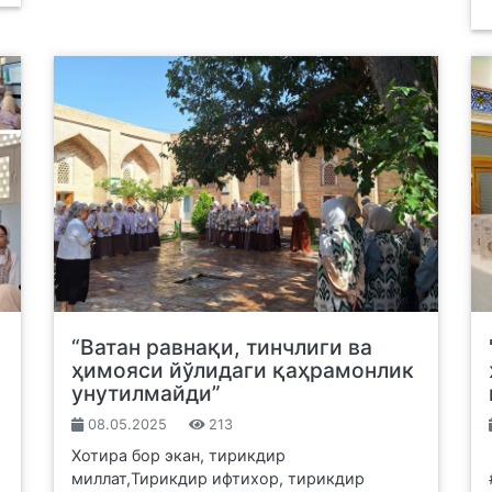
“Ватан равнақи, тинчлиги ва
ҳимояси йўлидаги қаҳрамонлик
унутилмайди”
08.05.2025
213
Хотира бор экан, тирикдир
миллат,Тирикдир ифтихор, тирикдир