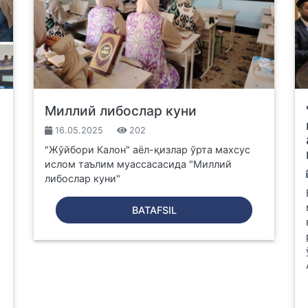
Миллий либослар куни
16.05.2025
202
"Жўйбори Калон" аёл-қизлар ўрта махсус
ислом таълим муассасасида "Миллий
либослар куни"
BATAFSIL