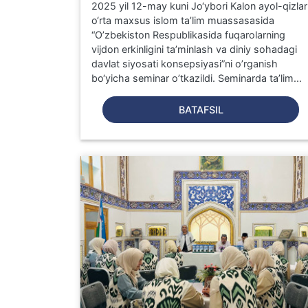
2025 yil 12-may kuni Jo‘ybori Kalon ayol-qizlar
o‘rta maxsus islom ta’lim muassasasida
“O’zbekiston Respublikasida fuqarolarning
vijdon erkinligini ta’minlash va diniy sohadagi
davlat siyosati konsepsiyasi”ni o’rganish
bo‘yicha seminar o’tkazildi. Seminarda ta’lim...
BATAFSIL