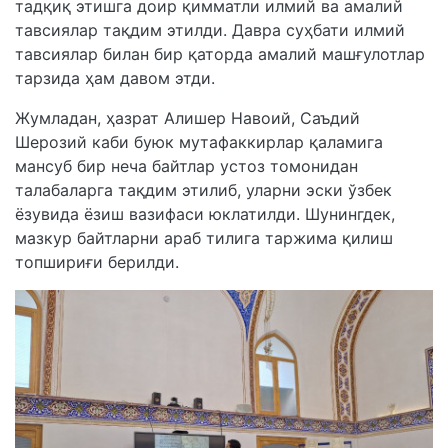
тадқиқ этишга доир қимматли илмий ва амалий
тавсиялар тақдим этилди. Давра суҳбати илмий
тавсиялар билан бир қаторда амалий машғулотлар
тарзида ҳам давом этди.
Жумладан, ҳазрат Алишер Навоий, Саъдий
Шерозий каби буюк мутафаккирлар қаламига
мансуб бир неча байтлар устоз томонидан
талабаларга тақдим этилиб, уларни эски ўзбек
ёзувида ёзиш вазифаси юклатилди. Шунингдек,
мазкур байтларни араб тилига таржима қилиш
топшириғи берилди.