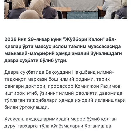
2026 йил 29-январ куни “Жўйбори Калон” аёл-
қизлар ўрта махсус ислом таълим муассасасида
маънавий-маърифий ҳамда амалий йўналишдаги
давра суҳбати бўлиб ўтди.
Давра суҳбатида Баҳоуддин Нақшбанд илмий-
тадқиқот маркази бош илмий ходими, тарих
фанлари доктори, профессор Комилжон Раҳимов
иштирок этиб, ўзининг илмий фаолияти давомида
тўплаган тажрибалари ҳамда ижодий изланишлари
билан ўртоқлашди.
Хусусан, аждодларимиздан мерос бўлиб қолган
дуру-гавҳарга тўла қўлёзмаларни ўрганиш ва