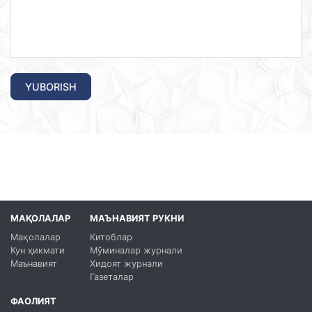
YUBORISH
МАҚОЛАЛАР
МАЪНАВИЯТ РУКНИ
Мақолалар
Китоблар
Кун ҳикмати
Мўминалар журнали
Маънавият
Хидоят журнали
Газеталар
ФАОЛИЯТ