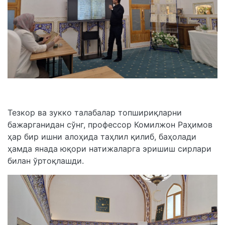
Тезкор ва зукко талабалар топшириқларни
бажарганидан сўнг, профессор Комилжон Раҳимов
ҳар бир ишни алоҳида таҳлил қилиб, баҳолади
ҳамда янада юқори натижаларга эришиш сирлари
билан ўртоқлашди.