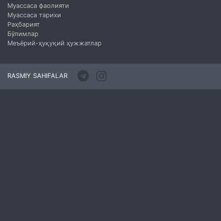
Муассаса фаолияти
Муассаса тарихи
Раҳбарият
Бўлимлар
Меъёрий-ҳуқуқий ҳужжатлар
RASMIY SAHIFALAR