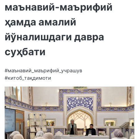
маънавий-маърифий
ҳамда амалий
йўналишдаги давра
суҳбати
#маънавий_маърифий_учрашув
#китоб_тақдимоти