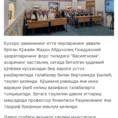
Бухоро заминининг етти пирларининг аввали
бўлган Хўжайи Жаҳон Абдухолиқ Ғиждувоний
ҳазратларининг форс тилидаги “Васиятнома”
асарининг настаълиқ хатида битилган қадимий
қўлёзма нусхасидан бир вароғи устоз
раҳбарлигида талабалар билан биргаликда ўқилиб,
таҳлил қилинди. Қўшимча равишда яна икки
варақни ўқиб келиш вазифаси талабаларга
топширилди. Эртага таҳлилни давом эттириш
мақсадида профессор Комилжон Раҳимовнинг яна
ташриф буюриши маълум қилинди.
Давра суҳбати якунида таълим муассасаси