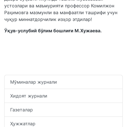
устозлари ва маъмурияти профессор Комилжон
Раҳимовга мазмунли ва манфаатли ташрифи учун
чуқур миннатдорчилик изҳор этдилар!
Ӯқув-услубий бӯлим бошлиғи М.Хужаева.
Мўминалар журнали
Хидоят журнали
Газеталар
Ҳужжатлар