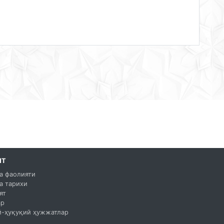
ЯТ
а фаолияти
а тарихи
ят
ар
-ҳуқуқий ҳужжатлар