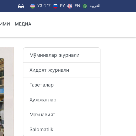
УЗ
РУ
EN
العربية
O`Z
ЛИМИ
МЕДИА
Мўминалар журнали
Хидоят журнали
Газеталар
Ҳужжатлар
Маънавият
Salomatlik