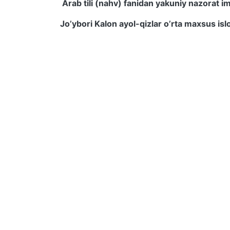
Arab tili (nahv) fanidan yakuniy nazorat im
Jo’ybori Kalon ayol-qizlar o’rta maxsus is