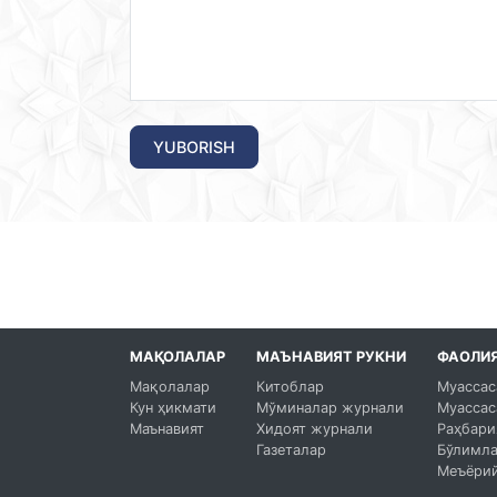
YUBORISH
МАҚОЛАЛАР
МАЪНАВИЯТ РУКНИ
ФАОЛИ
Мақолалар
Китоблар
Муассас
Кун ҳикмати
Мўминалар журнали
Муассас
Маънавият
Хидоят журнали
Раҳбари
Газеталар
Бўлимл
Меъёрий