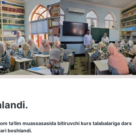
landi.
slom ta'lim muassasasida bitiruvchi kurs talabalariga dars
ari boshlandi.