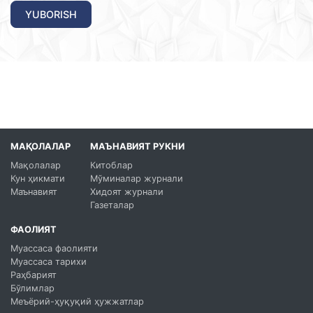
YUBORISH
МАҚОЛАЛАР
МАЪНАВИЯТ РУКНИ
Мақолалар
Китоблар
Кун ҳикмати
Мўминалар журнали
Маънавият
Хидоят журнали
Газеталар
ФАОЛИЯТ
Муассаса фаолияти
Муассаса тарихи
Раҳбарият
Бўлимлар
Меъёрий-ҳуқуқий ҳужжатлар