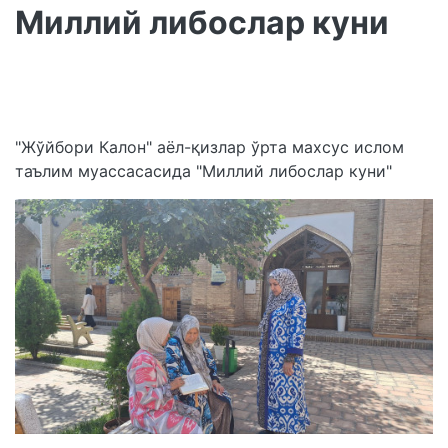
Миллий либослар куни
"Жўйбори Калон" аёл-қизлар ўрта махсус ислом
таълим муассасасида "Миллий либослар куни"