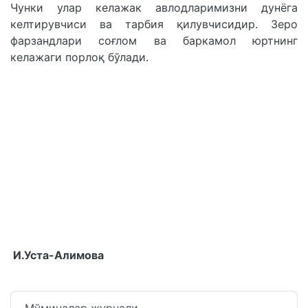
Чунки улар келажак авлодларимизни дунёга
келтирувчиси ва тарбия қилувчисидир. Зеро
фарзандлари соғлом ва баркамол юртнинг
келажаги порлоқ бўлади.
И.Уста-Алимова
Мўминалар журнали