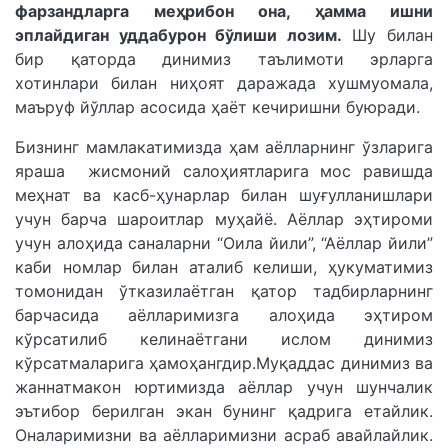
фарзандларга меҳрибон она, ҳамма ишни
эплайдиган уддабурон бўлиши лозим.
Шу билан
бир қаторда динимиз таълимоти эрларга
хотинлари билан ниҳоят даражада хушмуомала,
маъруф йўллар асосида ҳаёт кечиришни буюради.
Бизнинг мамлакатимизда ҳам аёлларнинг ўзларига
яраша жисмоний салоҳиятларига мос равишда
меҳнат ва касб-ҳунарлар билан шуғулланишлари
учун барча шароитлар муҳайё. Аёллар эҳтироми
учун алоҳида саналарни “Оила йили”, “Аёллар йили”
каби номлар билан аталиб келиши, ҳукуматимиз
томонидан ўтказилаётган қатор тадбирларнинг
барчасида аёлларимизга алоҳида эҳтиром
кўрсатилиб келинаётгани ислом динимиз
кўрсатмаларига ҳамоҳангдир.Муқаддас динимиз ва
жаннатмакон юртимизда аёллар учун шунчалик
эътибор берилган экан бунинг қадрига етайлик.
Оналаримизни ва аёлларимизни асраб авайлайлик.