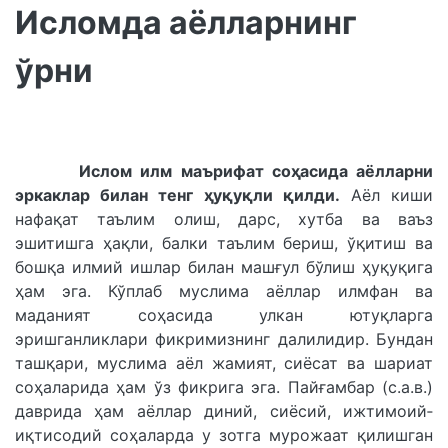
Исломда аёлларнинг
ўрни
Ислом илм маърифат соҳасида аёлларни
эркаклар билан тенг ҳуқуқли қилди.
Аёл киши
нафақат таълим олиш, дарс, хутба ва ваъз
эшитишга ҳақли, балки таълим бериш, ўқитиш ва
бошқа илмий ишлар билан машғул бўлиш ҳуқуқига
ҳам эга. Кўплаб муслима аёллар илм­фан ва
маданият соҳасида улкан ютуқларга
эришганликлари фикримизнинг далилидир. Бундан
ташқари, муслима аёл жамият, сиёсат ва шариат
соҳаларида ҳам ўз фикрига эга. Пайғамбар (с.а.в.)
даврида ҳам аёллар диний, сиёсий, ижтимоий­
иқтисодий соҳаларда у зотга мурожаат қилишган