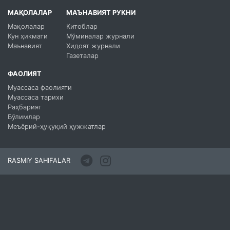
МАҚОЛАЛАР
МАЪНАВИЯТ РУКНИ
Мақолалар
Китоблар
Кун ҳикмати
Мўминалар журнали
Маънавият
Хидоят журнали
Газеталар
ФАОЛИЯТ
Муассаса фаолияти
Муассаса тарихи
Раҳбарият
Бўлимлар
Меъёрий-ҳуқуқий ҳужжатлар
RASMIY SAHIFALAR