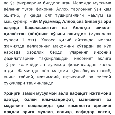
ва ўз фикрларини билдиришган. Исломда муслима
аёлнинг тўғри фикрини Аллоҳ таолонинг ўзи ҳам
эшитиб, у ҳақда оят туширганлиги маълум ва
машҳурдир: «
Эй Муҳаммад Аллоҳ сиз билан ўз эри
ҳақида баҳслашаётган ва Аллоҳга шикоят
қилаётган (аёл)нинг сўзини эшитди»
(мужодала
сураси 1 оят). Хулоса қилиб айтганда, ислом
жамиятда аёлларнинг мақомини кўтарди ва кўп
нарсада озодлик берди, уларнинг инсоний
фазилатларини таҳқирлашдан, инсоният ақлига
тўғри келмайдиган зулмкор фожиалардан халос
этди. Жамиятда аёл мақоми қўллаб­қувватланиб,
унинг табиий, ижтимоий, иқтисодий ва сиёсий
ҳуқуқлари таъминланди.
Ҳ
озирги замон мусулмон аёли нафақат ижтимоий
ҳаётда, балки илм-маърифат, маънавият ва
маданият соҳаларида ҳам камолотга эришиш
орқали эрига мухлис, солиҳа, вафодор хотин,