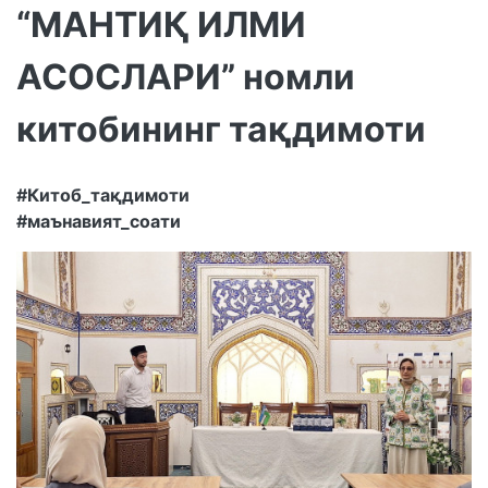
“МАНТИҚ ИЛМИ
АСОСЛАРИ” номли
китобининг тақдимоти
#Китоб_тақдимоти
#маънавият_соати