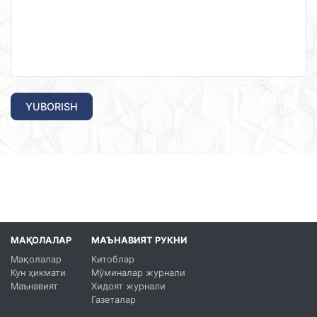
YUBORISH
МАҚОЛАЛАР
МАЪНАВИЯТ РУКНИ
Мақолалар
Китоблар
Кун ҳикмати
Мўминалар журнали
Маънавият
Хидоят журнали
Газеталар