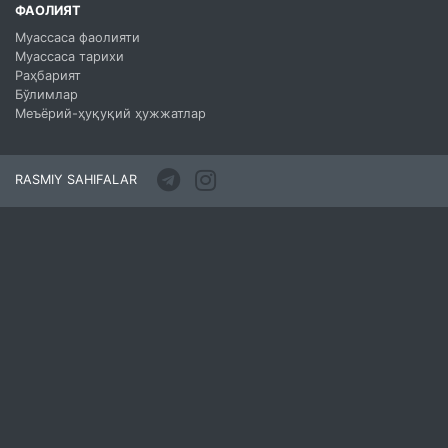
ФАОЛИЯТ
Муассаса фаолияти
Муассаса тарихи
Раҳбарият
Бўлимлар
Меъёрий-ҳуқуқий ҳужжатлар
RASMIY SAHIFALAR