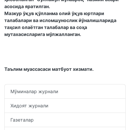
асосида яратилган.
Мазкур ўқув қўлланма олий ўқув юртлари
талабалари ва исломшунослик йўналишларида
таҳсил олаётган талабалар ва соҳа
мутахасисларига мўлжалланган.
Таълим муассасаси матбуот хизмати.
Мўминалар журнали
Хидоят журнали
Газеталар