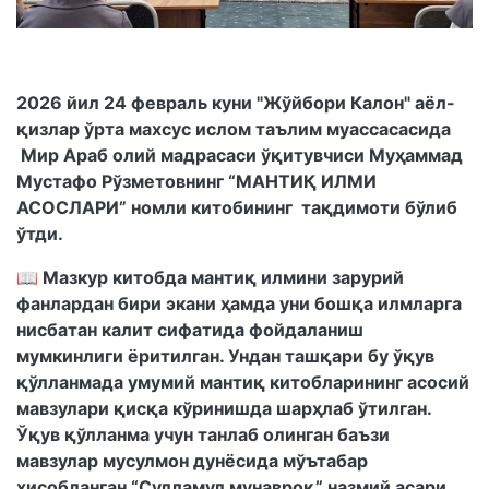
2026 йил 24 февраль куни "Жўйбори Калон" аёл-
қизлар ўрта махсус ислом таълим муассасасида
Мир Араб олий мадрасаси ўқитувчиси Муҳаммад
Мустафо Рўзметовнинг “МАНТИҚ ИЛМИ
АСОСЛАРИ” номли китобининг тақдимоти бўлиб
ўтди.
📖 Мазкур китобда мантиқ илмини зарурий
фанлардан бири экани ҳамда уни бошқа илмларга
нисбатан калит сифатида фойдаланиш
мумкинлиги ёритилган. Ундан ташқари бу ўқув
қўлланмада умумий мантиқ китобларининг асосий
мавзулари қисқа кўринишда шарҳлаб ўтилган.
Ўқув қўлланма учун танлаб олинган баъзи
мавзулар мусулмон дунёсида мўътабар
ҳисобланган “Сулламул мунавроқ” назмий асари