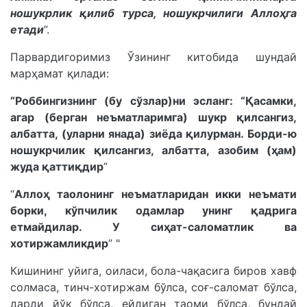
ношукрлик қилиб турса, ношукрчилиги Аллоҳга
етади
”.
Парвардигоримиз Ўзининг китобида шундай
марҳамат қилади:
“Роббингизнинг (бу сўзлар)ни эсланг: “Қасамки,
агар (берган неъматларимга) шукр қилсангиз,
албатта, (уларни янада) зиёда қилурман. Борди-ю
ношукрчилик қилсангиз, албатта, азобим (ҳам)
жуда қаттиқдир
”
“
Аллоҳ таолонинг неъматларидан икки неъмати
борки, кўпчилик одамлар унинг қадрига
етмайдилар. У сиҳат-саломатлик ва
хотиржамликдир
” "
Кишининг уйига, оиласи, бола-чақасига биров хавф
солмаса, тинч-хотиржам бўлса, соғ-саломат бўлса,
дарди йўқ бўлса, ейдиган таоми бўлса, бундай