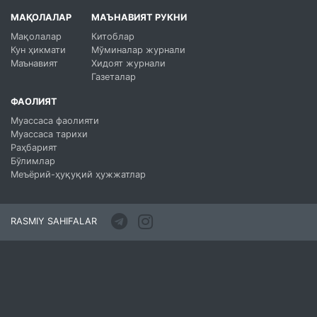
МАҚОЛАЛАР
МАЪНАВИЯТ РУКНИ
Мақолалар
Китоблар
Кун ҳикмати
Мўминалар журнали
Маънавият
Хидоят журнали
Газеталар
ФАОЛИЯТ
Муассаса фаолияти
Муассаса тарихи
Раҳбарият
Бўлимлар
Меъёрий-ҳуқуқий ҳужжатлар
RASMIY SAHIFALAR