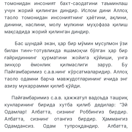
томонидан инсоният бахт-саодатини таъминлаш
учун жорий қилинган диндир. Ислом дини Аллоҳ
таоло томонидан инсониятнинг ҳаётини, ақлини,
динини, наслини, молу мулкини муҳофаза қилиш
мақсадида жорий қилинган диндир.
Бас шундай экан, ҳар бир мўмин мусулмон ўзи
билан тинч-тотувликда яшамоқчи бўлган ҳар бир
ғайридиннинг ҳурматини жойига қўйиши, унга
зинҳор ёмонлик қилмаслиги зарур. Бу
Пайғамбаримиз с.а.в.нинг кўрсатмаларидир. Аллоҳ
таоло одамни барча мавжудотларининг ичида энг
азизу мукаррамми қилиб қўйди.
Пайғамбаримиз с.а.в. ҳажжатул вадоъда ташриқ
кунларининг бирида хутба қилиб дедилар: “Эй
Одамлар! Албатта, сизнинг Роббингиз бирдир.
Албатта, сизнинг отангиз бирдир. Ҳаммангиз
Одамдансиз. Одам тупроқдандир. Албатта,