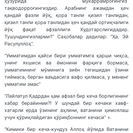
ҳузурида мукаррамроғингиз
тақводорроғингиздир. Арабнинг ажамдан ҳеч
қандай фазли йўқ, қора танли қизил танлидан,
қизил танли қора танлидан ҳеч қандай ортиқчалиги
йўқ фақат афзаллиги Худотарслигидадир.
Тушундингизларми?” Саҳобалар дедилар: “Ҳа, Эй
Расулуллоҳ”.
“Умматимдан қайси бири умматимга қарши чиқса,
унинг яхшиси ва ёмонини фарқига бормаса,
умматимнинг мўминига зиён тегишидан ўзини
тиймаса, берган ваъдасига вафо қилмаса, у менинг
умматим эмас”
“Лайлатул Қадрдан ҳам афзал бир кеча борлигининг
хабар берайинми?! У шундай бир кечаки хавф-
хатарли ерда ўзининг аҳлини, ватанини ҳимоялаш
учун қўриқлайдиган қўриқбоннинг кечаси” ».
“Кимики бир кеча-кундуз Аллоҳ йўлида Ватанини