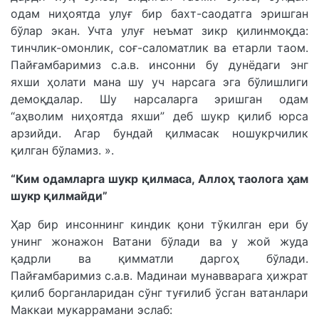
одам ниҳоятда улуғ бир бахт-саодатга эришган
бўлар экан. Учта улуғ неъмат зикр қилинмоқда:
тинчлик-омонлик, соғ-саломатлик ва етарли таом.
Пайғамбаримиз с.а.в. инсонни бу дунёдаги энг
яхши ҳолати мана шу уч нарсага эга бўлишлиги
демоқдалар. Шу нарсаларга эришган одам
“аҳволим ниҳоятда яхши” деб шукр қилиб юрса
арзийди. Агар бундай қилмасак ношукрчилик
қилган бўламиз. ».
“Ким одамларга шукр қилмаса, Аллоҳ таолога ҳам
шукр қилмайди”
Ҳар бир инсоннинг киндик қони тўкилган ери бу
унинг жонажон Ватани бўлади ва у жой жуда
қадрли ва қимматли даргоҳ бўлади.
Пайғамбаримиз с.а.в. Мадинаи мунавварага ҳижрат
қилиб борганларидан сўнг туғилиб ўсган ватанлари
Маккаи мукаррамани эслаб: