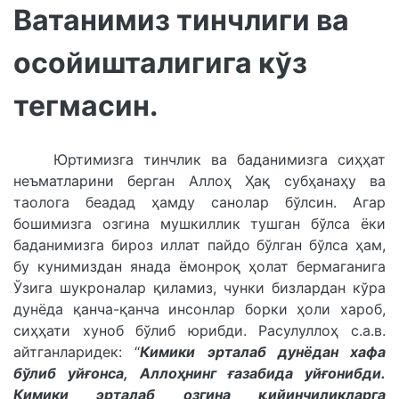
Ватанимиз тинчлиги ва
осойишталигига кўз
тегмасин.
Юртимизга тинчлик ва баданимизга сиҳҳат
неъматларини берган Аллоҳ Ҳақ субҳанаҳу ва
таолога беадад ҳамду санолар бўлсин. Агар
бошимизга озгина мушкиллик тушган бўлса ёки
баданимизга бироз иллат пайдо бўлган бўлса ҳам,
бу кунимиздан янада ёмонроқ ҳолат бермаганига
Ўзига шукроналар қиламиз, чунки бизлардан кўра
дунёда қанча-қанча инсонлар борки ҳоли хароб,
сиҳҳати хуноб бўлиб юрибди. Расулуллоҳ с.а.в.
айтганларидек: “
Кимики эрталаб дунёдан хафа
бўлиб уйғонса, Аллоҳнинг ғазабида уйғонибди.
Кимики эрталаб озгина қийинчиликларга