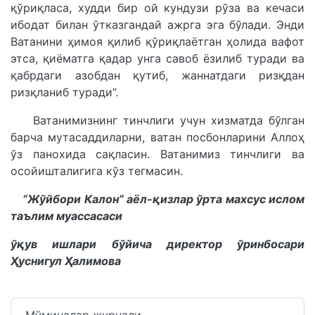
қўриқласа, худди бир ой кундузи рўза ва кечаси
ибодат билан ўтказгандай ажрга эга бўлади. Энди
Ватанини ҳимоя қилиб қўриқлаётган ҳолида вафот
этса, қиёматга қадар унга савоб ёзилиб туради ва
қабрдаги азобдан қутиб, жаннатдаги ризқдан
ризқланиб туради”.
Ватанимизнинг тинчлиги учун хизматда бўлган
барча мутасаддиларни, ватан посбонларини Аллоҳ
ўз панохида сақласин. Ватанимиз тинчлиги ва
осойишталигига кўз тегмасин.
“Жўйбори Калон” аёл-қизлар ўрта махсус ислом
таълим муассасаси
ўқув ишлари бўйича директор ўринбосари
Ҳуснигул Ҳалимова
Мўминалар журнали