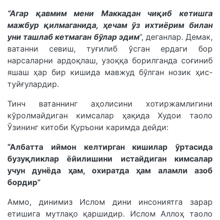
“Агар қавмим мени Маккадан чиқиб кетишга
мажбур қилмаганида, ҳечам ўз ихтиёрим билан
уни ташлаб кетмаган бўлар эдим
”, деганлар. Демак,
ватанни севиш, туғилиб ўсган ердаги бор
нарсаларни ардоқлаш, узоққа борилганда соғиниб
яшаш ҳар бир кишида мавжуд бўлган нозик ҳис-
туйғулардир.
Тинч ватаннинг аҳолисини хотиржамлигини
кўролмайдиган кимсалар ҳақида Худои таоло
Ўзининг китоби Қуръони каримда дейди:
“Албатта иймон келтирган кишилар ўртасида
бузуқликлар ёйилишини истайдиган кимсалар
учун дунёда ҳам, охиратда ҳам аламли азоб
бордир”
Аммо, динимиз Ислом дини инсониятга зарар
етишига мутлақо қаршидир. Ислом Аллоҳ таоло