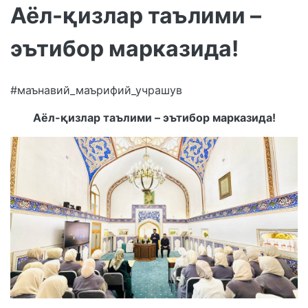
Аёл-қизлар таълими –
эътибор марказида!
#маънавий_маърифий_учрашув
Аёл-қизлар таълими – эътибор марказида!