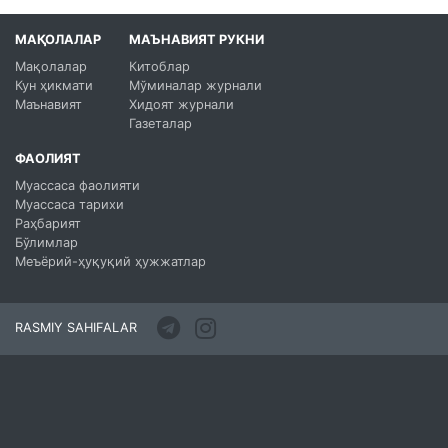
МАҚОЛАЛАР
МАЪНАВИЯТ РУКНИ
Мақолалар
Китоблар
Кун ҳикмати
Мўминалар журнали
Маънавият
Хидоят журнали
Газеталар
ФАОЛИЯТ
Муассаса фаолияти
Муассаса тарихи
Раҳбарият
Бўлимлар
Меъёрий-ҳуқуқий ҳужжатлар
RASMIY SAHIFALAR