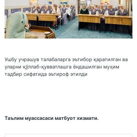
Ушбу учрашув талабаларга эътибор қаратилган ва
уларни қўллаб-қувватлашга ёндашилган муҳим
тадбир сифатида эътироф этилди
Таълим муассасаси матбуот хизмати.