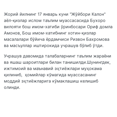
Жорий йилнинг 17 январь куни "Жўйбори Калон"
аёл-қизлар ислом таълим муассасасида Бухоро
вилояти бош имом-хатиби ўринбосари Ориф домла
Амонов, Бош имом-хатибнинг хотин-қизлар
масалалари бўйича ёрдамчиси Ризвон Бахромова
ва масъуллар иштирокида учрашув бўлиб ўтди.
Учрашув давомида талабаларнинг таълим жараёни
ва яшаш шароитлари билан танишилди.Шунингдек,
ижтимоий ва маънавий эҳтиёжлари муҳокама
қилиниб, ҳомийлар кўмагида муассасанинг
моддий эҳтиёжларига кўмаклашиш келишиб
олинди.