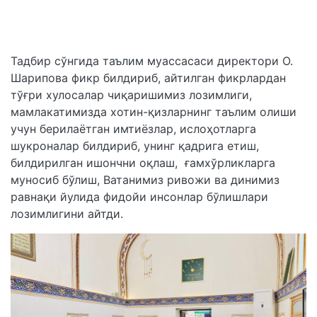
Тадбир сўнгида таълим муассасаси директори О.
Шарипова фикр билдириб, айтилган фикрлардан
тўғри хулосалар чиқаришимиз лозимлиги,
мамлакатимизда хотин-қизларнинг таълим олиши
учун берилаётган имтиёзлар, ислоҳотларга
шукроналар билдириб, унинг қадрига етиш,
билдирилган ишончни оқлаш, ғамхўрликларга
муносиб бўлиш, Ватанимиз ривожи ва динимиз
равнақи йулида фидойи инсонлар бўлишлари
лозимлигини айтди.