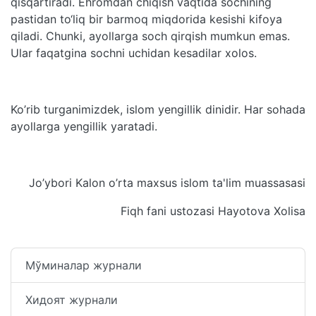
qisqartiradi. Ehromdan chiqish vaqtida sochining
pastidan to‘liq bir barmoq miqdorida kesishi kifoya
qiladi. Chunki, ayollarga soch qirqish mumkun emas.
Ular faqatgina sochni uchidan kesadilar xolos.
Ko’rib turganimizdek, islom yengillik dinidir. Har sohada
ayollarga yengillik yaratadi.
Jo’ybori Kalon o’rta maxsus islom ta'lim muassasasi
Fiqh fani ustozasi Hayotova Xolisa
Мўминалар журнали
Хидоят журнали