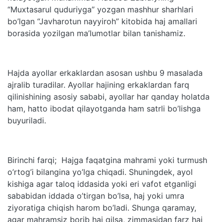
“Muxtasarul quduriyga” yozgan mashhur sharhlari
bo’lgan “Javharotun nayyiroh” kitobida haj amallari
borasida yozilgan ma’lumotlar bilan tanishamiz.
Hajda ayollar erkaklardan asosan ushbu 9 masalada
ajralib turadilar. Ayollar hajining erkaklardan farq
qilinishining asosiy sababi, ayollar har qanday holatda
ham, hatto ibodat qilayotganda ham satrli bo’lishga
buyuriladi.
Birinchi farqi; Hajga faqatgina mahrami yoki turmush
o’rtog’i bilangina yo’lga chiqadi. Shuningdek, ayol
kishiga agar taloq iddasida yoki eri vafot etganligi
sababidan iddada o’tirgan bo’lsa, haj yoki umra
ziyoratiga chiqish harom bo’ladi. Shunga qaramay,
agar mahramsiz borib haj qilsa, zimmasidan farz haj