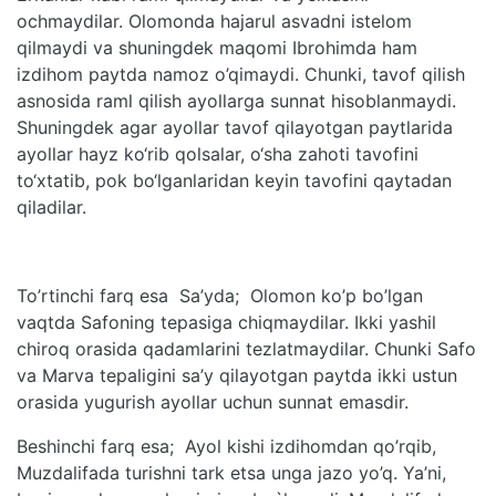
ochmaydilar. Olomonda hajarul asvadni istelom
qilmaydi va shuningdek maqomi Ibrohimda ham
izdihom paytda namoz o’qimaydi. Chunki, tavof qilish
asnosida raml qilish ayollarga sunnat hisoblanmaydi.
Shuningdek agar ayollar tavof qilayotgan paytlarida
ayollar hayz ko‘rib qolsalar, o‘sha zahoti tavofini
to‘xtatib, pok bo‘lganlaridan keyin tavofini qaytadan
qiladilar.
To’rtinchi farq esa Sa’yda; Olomon ko’p bo’lgan
vaqtda Safoning tepasiga chiqmaydilar. Ikki yashil
chiroq orasida qadamlarini tezlatmaydilar. Chunki Safo
va Marva tepaligini sa’y qilayotgan paytda ikki ustun
orasida yugurish ayollar uchun sunnat emasdir.
Beshinchi farq esa; Ayol kishi izdihomdan qo’rqib,
Muzdalifada turishni tark etsa unga jazo yo’q. Ya’ni,