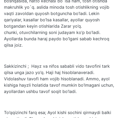
boshqasida, hatto kechasi bo`lsa ham, tosh otishda
makruhlik yo`q. aslida minoda tosh otishlikning vojib
vaqti zavoldan quyosh botguncha bo’ladi. Lekin
qariyalar, kasallar bo’lsa kasallar, ayollar quyosh
botgandan keyin otishlarida Zarar yo’q.
chunki, otuvchilarning soni judayam ko’p bo’ladi.
Ayollarda bunda haraj paydo bo’lgani sabab kechroq
qilsa joiz.
Sakkizinchi ; Hayz va nifos sababli vido tavofini tark
qilsa unga jazo yo’q. Haji haj hisoblanaveradi.
Vidolashuv tavofi ham vojib hisoblanadi. Ammo, ayol
kishiga hayzli holatida tavof mumkin bo’lmagani uchun,
ayollardan ushbu tavof soqit bo’ladi.
To’qqizinchi farq esa; Ayol kishi sochini qirmaydi balki