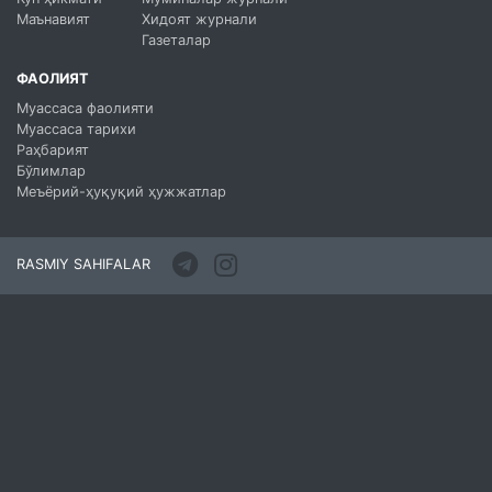
Маънавият
Хидоят журнали
Газеталар
ФАОЛИЯТ
Муассаса фаолияти
Муассаса тарихи
Раҳбарият
Бўлимлар
Меъёрий-ҳуқуқий ҳужжатлар
RASMIY SAHIFALAR