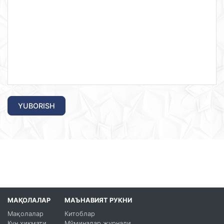
YUBORISH
МАҚОЛАЛАР
МАЪНАВИЯТ РУКНИ
Мақолалар
Китоблар
Кун ҳикмати
Мўминалар журнали