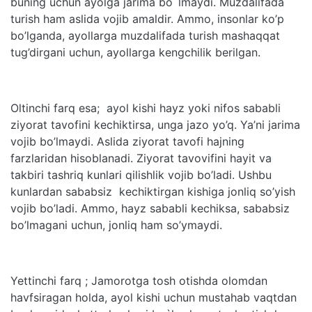
buning uchun ayolga jarima bo`lmaydi. Muzdalifada
turish ham aslida vojib amaldir. Ammo, insonlar ko’p
bo’lganda, ayollarga muzdalifada turish mashaqqat
tug’dirgani uchun, ayollarga kengchilik berilgan.
Oltinchi farq esa; ayol kishi hayz yoki nifos sababli
ziyorat tavofini kechiktirsa, unga jazo yo’q. Ya’ni jarima
vojib bo’lmaydi. Aslida ziyorat tavofi hajning
farzlaridan hisoblanadi. Ziyorat tavovifini hayit va
takbiri tashriq kunlari qilishlik vojib bo’ladi. Ushbu
kunlardan sababsiz kechiktirgan kishiga jonliq so’yish
vojib bo’ladi. Ammo, hayz sababli kechiksa, sababsiz
bo’lmagani uchun, jonliq ham so’ymaydi.
Yettinchi farq ; Jamorotga tosh otishda olomdan
havfsiragan holda, ayol kishi uchun mustahab vaqtdan