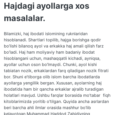
Hajdagi ayollarga xos
masalalar.
Bilamizki, haj ibodati islomining ruknlaridan
hisoblanadi. Shartlari topilib, hajga borishga qodir
bo’lishi bilanoq ayol va erkakka haj amali qilish farz
bo’ladi. Haj ham moliyaviy ham badaniy ibodat
hisoblangani uchun, mashaqqatli kichadi, ayniqsa,
ayollar uchun oson bo’lmaydi. Chunki, ayol kishi
tabiatan nozik, erkaklardan farq qiladigan nozik fitrati
bor. Shuni e’tiborga olib islom barcha ibodatlarda
ayollarga yengillik bergan. Xususan, ayolarning haj
ibodatida ham bir qancha erkaklar ajralib turadigan
holatlari mavjud. Ushbu farqlar borasida mo’tabar fiqh
kitoblarimizda yoritib o’tilgan. Quyida ancha asrlardan
beri barcha ahli ilmlar orasida mashhur bo’lib
kelayotgan Muhammad Haddod Zabidiyning