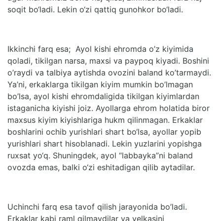
soqit bo‘ladi. Lekin o‘zi qattiq gunohkor bo‘ladi.
Ikkinchi farq esa; Ayol kishi ehromda o’z kiyimida
qoladi, tikilgan narsa, maxsi va paypoq kiyadi. Boshini
o’raydi va talbiya aytishda ovozini baland ko’tarmaydi.
Ya’ni, erkaklarga tikilgan kiyim mumkin bo’lmagan
bo’lsa, ayol kishi ehromdaligida tikilgan kiyimlardan
istaganicha kiyishi joiz. Ayollarga ehrom holatida biror
maxsus kiyim kiyishlariga hukm qilinmagan. Erkaklar
boshlarini ochib yurishlari shart bo‘lsa, ayollar yopib
yurishlari shart hisoblanadi. Lekin yuzlarini yopishga
ruxsat yo‘q. Shuningdek, ayol “labbayka”ni baland
ovozda emas, balki o‘zi eshitadigan qilib aytadilar.
Uchinchi farq esa tavof qilish jarayonida bo’ladi.
Erkaklar kabi raml qilmaydilar va yelkasini