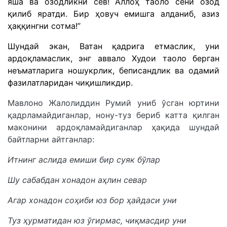
яша ва озодликни сев! Аллоҳ таоло сени озод
қилиб яратди. Бир ҳовуч емишга алданиб, азиз
ҳаққингни сотма!”
Шундай экан, Ватан қадрига етмаслик, уни
ардоқламаслик, энг аввало Худои таоло берган
неъматларига ношукрлик, беписандлик ва одамий
фазилатларидан чиқишликдир.
Мавлоно Жалолиддин Румий униб ўсган юртини
қадрламайдиганлар, нону-туз бериб катта қилган
маконини ардоқламайдиганлар ҳақида шундай
байтларни айтганлар:
Итнинг аслида емиши бир суяк бўлар
Шу сабабдан хонадон аҳлин севар
Агар хонадон соҳиби юз бор ҳайдаси уни
Туз ҳурматидан юз ўгирмас, чиқмасдир уни