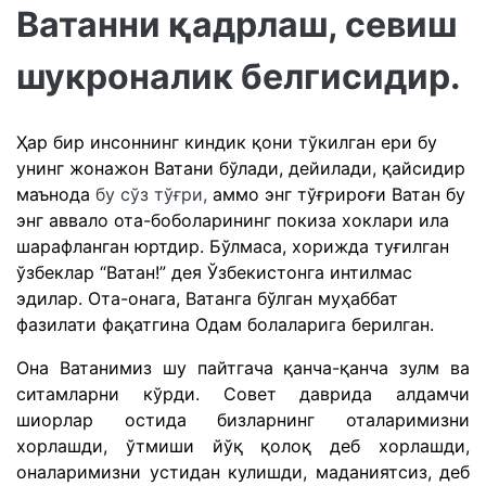
Ватанни қадрлаш, севиш
шукроналик белгисидир.
Ҳар бир инсоннинг киндик қони тўкилган ери бу
унинг жонажон Ватани бўлади, дейилади, қайсидир
маънода
бу сўз тўғри,
аммо энг тўғрироғи Ватан бу
энг аввало ота-боболарининг покиза хоклари ила
шарафланган юртдир. Бўлмаса, хорижда туғилган
ўзбеклар “Ватан!” дея Ўзбекистонга интилмас
эдилар. Ота-онага, Ватанга бўлган муҳаббат
фазилати фақатгина Одам болаларига берилган.
Она Ватанимиз шу пайтгача қанча-қанча зулм ва
ситамларни кўрди. Совет даврида алдамчи
шиорлар остида бизларнинг оталаримизни
хорлашди, ўтмиши йўқ қолоқ деб хорлашди,
оналаримизни устидан кулишди, маданиятсиз, деб