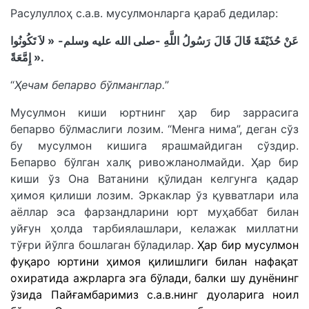
Расулуллоҳ с.а.в. мусулмонларга қараб дедилар:
عَنْ حُذَيْفَةَ قَالَ قَالَ رَسُولُ اللَّهِ -صلى الله عليه وسلم- « لاَ تَكُونُوا
إِمَّعَةً ».
“
Ҳечам бепарво бўлманглар.
”
Мусулмон киши юртнинг ҳар бир заррасига
бепарво бўлмаслиги лозим. “Менга нима”, деган сўз
бу мусулмон кишига ярашмайдиган сўздир.
Бепарво бўлган халқ ривожланолмайди. Ҳар бир
киши ўз Она Ватанини қўлидан келгунга қадар
ҳимоя қилиши лозим. Эркаклар ўз қувватлари ила
аёллар эса фарзандларини юрт муҳаббат билан
уйғун ҳолда тарбиялашлари, келажак миллатни
тўғри йўлга бошлаган бўладилар.
Ҳар бир мусулмон
фуқаро юртини ҳимоя қилишлиги билан нафақат
охиратида ажрларга эга бўлади, балки шу дунёнинг
ўзида Пайғамбаримиз с.а.в.нинг дуоларига ноил