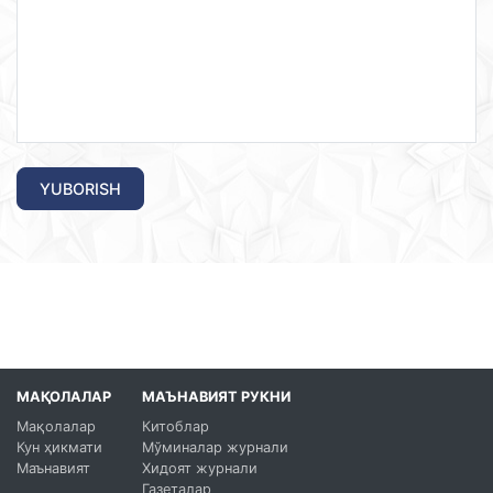
YUBORISH
МАҚОЛАЛАР
МАЪНАВИЯТ РУКНИ
Мақолалар
Китоблар
Кун ҳикмати
Мўминалар журнали
Маънавият
Хидоят журнали
Газеталар