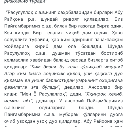
ризқланиб туради
”
“Расулуллоҳ с.а.в.нинг саҳобаларидан бирлари Абу
Райҳона р.а. шундай ривоят қиладилар. Биз
Пайғамбаримиз с.а.в. билан бир ғазотда бирга эдик.
Кеч кирди. Бир тепалик чиқиб дам олдик. Ҳаво
совуқлиги туфайли, ҳар ким адирнинг пана-пасқам
жойларига кириб дам ола бошлади. Шунда
Расулуллоҳ с.а.в. душман тўсатдан бостириб
келмаслик хавфидан баланд овозда бизларга хитоб
қилдилар: “
Ким бизни бу кеча қўриқлаб чиқади?
Агар ким бизга соқчилик қилса, уни ҳаққига дуо
қиламан ва унинг баракотидан умрининг охиригача
фазилатга эга бўлади
”, дедилар. Ансорлар бир
киши: “Мен Ё Расулаллоҳ”, деди. “
Яқинроқ келиб,
исминг айт
”, дедилар. У ансорий Пайғамбаримиз
с.а.в.нинг олдиларига борди. Шунда
Пайғамбаримиз с.а.в. муборак қўлларини дуога
очиб узоқдан узоқ дуо қилдилар. Абу Райҳона ҳам