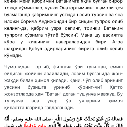
кейин мени қабримни Ватанимга яқин бўлган бирор
тоққа кўминглар, чунки Она юртимнинг шамоли ҳеч
бўлмаганда қабримнинг устидан эсиб турсин ва яна
иложи борича Андижондан бир сиқим тупроқ олиб
келинг-да, қабрим узра сепинг, тоинки Ватаним
тупроғи кўзимга тўтиё бўлсин”. Мана шу васиятга
кўра у кишининг навераларидан бири Агра
шаҳридан Қобул адирларининг бирига олиб келиб
кўмади.
Чумолидан тортиб, филгача ўзи туғилган, емиш
ейдиган жойини авайлайди, лозим бўлганида жон-
жаҳди билан ҳимоя қилади. Қани, чўп олиб арининг
уясини бузишга уриниб кўринг-чи? Ҳатто
жонзотларда ҳам “Ватан” деган тушунча мавжуд. Бу
тушунча эса улар ўз уяларини ҳимоя
қилаётганларида гавдаланади.
فَضَالَةَ بْنَ عُبَيْدٍ يُحَدِّثُ عَنْ رَسُولِ اللَّهِ -صلى الله عليه وسلم- أَنَّهُ
قَالَ « كُلُّ مَيِّتٍ يُخْتَمُ عَلَى عَمَلِهِ إِلاَّ الَّذِى
مَاتَ مُرَابِطًا
فِى سَبِيلِ