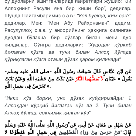
бу дуоларни эшитганларида ғайратлари жўшиб: “Эй
Аллоҳнинг Расули яна бир киши бор”, дедилар.
Шунда Пайғамбаримиз с.а.в.: “
Кел буёққа, ким сан
?”
дедилар. Мен: “Мен Абу Райҳонаман”, дедим.
Расулуллоҳ с.а.в. у ансорийнинг ҳаққига қилинган
дуодан бўлакча бир сўзлар билан мени дуо
қилдилар. Сўнгра дедиларки: “
Худодан қўрқиб
йиғлаган кўзга ва туни билан Аллоҳ йўлида
қўриқлаган кўзга оташи дўзах ҳаром қилинади
”
عَنِ ابْنِ عَبَّاسٍ قَالَ سَمِعْتُ رَسُولَ اللَّهِ -صلى الله عليه وسلم-
يَقُولُ « عَيْنَانِ
لاَ تَمَسُّهُمَا النَّار
ُ عَيْنٌ بَكَتْ مِنْ خَشْيَةِ اللَّهِ وَعَيْنٌ بَاتَتْ
تَحْرُسُ فِى سَبِيلِ اللَّهِ ».
“
Икки кўз борки, уни дўзах куйдирмайди: 1.
Аллоҳдан қўрқиб йиғлаган кўз ва 2. Туни билан
Аллоҳ йўлида соқчилик қилган кўз
”
عَنْ سَهْلِ بن مُعَاذٍ، عَنْ أَبِيهِ، عَن ْرَسُولِ اللَّهِ صَلَّى اللَّهُ عَلَيْهِ وَسَلَّمَ
قَالَ:"
مَنْ حَرَسَ مِنْ وَرَاءِ الْمُسْلِمِينَ
فِي سَبِيلِ اللَّهِ مُتَطَوِّعًا لا