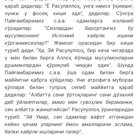
қараб дедилар: “Ё Расулаллоҳ, унга намоз ўқиманг,
чунки у фосиқ киши эди”, дедилар. Сўнгра
Пайғамбаримиз с.а.в. одамларга юзланиб
сўрадилар: “
Сизлардан бирортангиз бу
мусулмоннинг Исломий хайрли ишини
кўрганмисизлар
?” Жамоат орасидан бир киши
туриб деди: “Ҳа, Эй Расулуллоҳ, бир кеча чегарада
у мен билан бирга Аллоҳ йўлида мусулмонларни
душманлардан қўриқлаб чиққан эдик”. Шунда
Пайғамбаримиз с.а.в. ўша одам билан бирга
маййитни қабрга қўйдилар. Уни атрофига муборак
қўллари билан тупроқ сепиб маййитга қараб
дедилар: “
Албатта сени ўртоқларинг сени дўзахий
деб ўйлаяптилар, аммо мен гувоҳлик бераманки,
сен албатта жаннатийсан
”. Расулуллоҳ ўринларидан
туриб: “
Эй Умар, сен одамлар вафот этганидан
кейин ҳечам уларнинг ёмон амалларини эслама,
балки хайрли ишларини гапир
”.