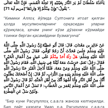
يَأْخُذُهُ سُلْطَانٌ لَمْ يَرَ النَّارَ بِعَيْنَيْهِ إِلا تَحِلَّةَ الْقَسَمِ، فَإِنَّ اللَّهَ تَعَالَى
يَقُولُ:"وَإِنْ مِنْكُمْ إِلا وَارِدُهَا"[مريم آية 71] ".
“
Кимики Аллоҳ йўлида Султонига итоат қилган
ҳолда мусулмонларнинг орқасидан уларни
қўриқласа, ҳечам унинг кўзи дўзахни кўрмайди
тоинки берган қасамёдини бузмагунча
”
عَنْ خَالِدِ بن مَعْدَانَ، قَالَ: قَالَ أَبُو عَطِيَّةَ:إِنَّ رَسُولَ اللَّهِ صَلَّى اللَّهُ
عَلَيْهِ وَسَلَّمَ جَلَسَ فَحَدَّثَ أَنَّ رَجُلا تُوُفِّيَ، فَقَالَ رَسُولُ اللَّهِ صَلَّى
اللَّهُ عَلَيْهِ وَسَلَّمَ:
هَلْ رَآهُ أَحَدٌ مِنْكُم
ْ عَلَى عَمِلٍ مِنْ أَعْمَالِ الْخَيْرِ؟
فَقَالَ رَجُلٌ: نَعَمْ، حَرَسْتُ مَعَهُ لَيْلَةً فِي سَبِيلِ اللَّهِ، فَقَامَ رَسُولُ اللَّهِ
صَلَّى اللَّهُ عَلَيْهِ وَسَلَّمَ وَمَنْ مَعَهُ، فَلَمَّا أُدْخِلَ الْقَبْرَ حَثَا رَسُولُ اللَّهِ
صَلَّى اللَّهُ عَلَيْهِ وَسَلَّمَ بِيَدِهِ مِنَ التُّرَابِ، ثُمَّ قَالَ: إِنَّ أَصْحَابَكَ يَظُنُّونَ
أَنَّكَ مِنْ أَهْلِ النَّارِ وَأَنَا أَشْهَدُ أَنَّكَ مِنْ أَهْلِ الْجَنَّةِ، ثُمَّ قَالَ رَسُولُ اللَّهِ
صَلَّى اللَّهُ عَلَيْهِ وَسَلَّمَ لِعُمَرَ بن الْخَطَّابِ: لا تَسَلْ عَنْ أَعْمَالِ النَّاسِ
وَلَكِنْ سَلْ عَنِ الْفِطْرَةِ.
“Бир куни Расулуллоҳ с.а.в.га жаноза келтирилди.
Бир пайт ҳазрати Умар р.а. Расулуллоҳ с.а.в.га