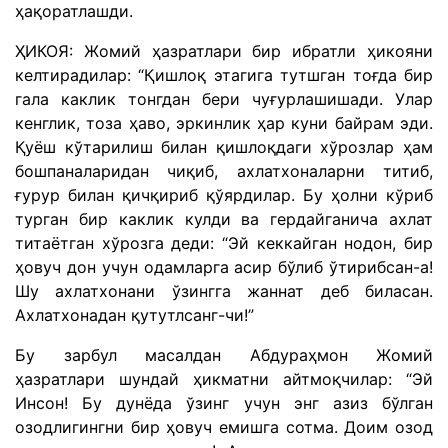
ҳақоратлашди.
ҲИКОЯ: Жомий ҳазратлари бир ибратли ҳикояни
келтирадилар: “Қишлоқ этагига тутшган тоғда бир
гала каклик тонгдан бери чуғурлашишади. Улар
кенглик, тоза ҳаво, эркинлик ҳар куни байрам эди.
Қуёш кўтарилиш билан қишлоқдаги хўрозлар ҳам
бошпаналаридан чиқиб, ахлатхоналарни титиб,
ғурур билан қичқириб қўярдилар. Бу ҳолни кўриб
турган бир каклик кулди ва гердайганича ахлат
титаётган хўрозга деди: “Эй кеккайган нодон, бир
ҳовуч дон учун одамларга асир бўлиб ўтирибсан-а!
Шу ахлатхонани ўзингга жаннат деб биласан.
Ахлатхонадан қутутлсанг-чи!”
Бу зарбул масалдан Абдураҳмон Жомий
ҳазратлари шундай ҳикматни айтмоқчилар: “Эй
Инсон! Бу дунёда ўзинг учун энг азиз бўлган
озодлигингни бир ҳовуч емишга сотма. Доим озод