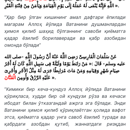
اللَّهِ فَإِنَّهُ يُنْمَى لَهُ عَمَلُهُ إِلَى يَوْمِ الْقِيَامَةِ وَيَأْمَنُ مِنْ فِتْنَةِ الْقَبْرِ ».
“
Ҳар бир ўлган кишининг амал дафтари ёпилади
магарам Аллоҳ йўлида Ватанини душманлардан
ҳимоя қилиб шаҳид бўлганнинг савоби қиёматга
қадар ёзилиб борилаверади ва қабр азобидан
омонда бўлади
”
عَنْ سَلْمَانَ الْفَارِسِىِّ رَضِىَ اللَّهُ عَنْهُ أَنَّ رَسُولَ اللَّهِ -صلى الله
عليه وسلم- قَالَ :« مَنْ رَابَطَ يَوْمًا وَلَيْلَةً فِى سَبِيلِ اللَّهِ كَانَ لَهُ أَجْرُ
صِيَامِ شَهْرٍ وَقِيَامِهِ وَمَنْ مَاتَ مُرَابِطًا جَرَى لَهُ مِثْلُ الأَجْرِ وَأُجْرِىَ
الْفَتَّان
عَلَيْهِ الرِّزْقُ وَأُومِنَ
َ ».
“
Кимики бир кеча-кундуз Аллоҳ йўлида Ватанини
қўриқласа, худди бир ой кундузи рўза ва кечаси
ибодат билан ўтказгандай ажрга эга бўлади. Энди
Ватанини ҳимоя қилиб қўриқлаётган ҳолида вафот
этса, қиёматга қадар унга савоб ёзилиб туради ва
қабрдаги азобдан қутиб, жаннатдаги ризқдан