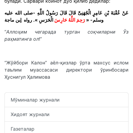
бўлади. Сарвари коинот дуо қилиб дедилар:
عَنْ عُقْبَةَ بْنِ عَامِرٍ الْجُهَنِىِّ قَالَ قَالَ رَسُولُ اللَّهِ -صلى الله عليه
وسلم- «
رَحِمَ اللَّهُ حَارِس
َ الْحَرَسِ ». رواه إبن ماجة
“
Аллоҳим чегарада турган соқчиларни Ўз
раҳматинга ол
!”
“Жўйбори Калон” аёл-қизлар ўрта махсус ислом
таълим муассасаси директори ўринбосари
Ҳуснигул Ҳалимова
Мўминалар журнали
Хидоят журнали
Газеталар