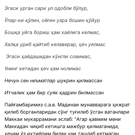
Эгаси урган сари ул одобли бўлур,
Ўпар-ки қўлин, оёғин узра бошин қўйур
Бошқа уйга бориш ҳам хаёлига келмас,
Халқа уриб қайтиб келаверар, ҳеч уялмас
Эгаси ҳайдашидан кўнгли совимас,
Унинг кетидан ҳеч ҳам нолимас
Нечун сен неъматлар шукрин қилмассан
Итчалик ҳам бир суяк қадрин билмасса
н
Пайғамбаримиз с.а.в. Мадинаи мунавварага ҳижрат
қилиб борганларидан сўнг туғилиб ўсган ватанлари
Маккаи мукаррамани эслаб: “
Агар қавмим мени
Маккадан чиқиб кетишга мажбур қилмаганида,
ҳечам ўз ихтиёрим билан уни ташлаб кетмаган