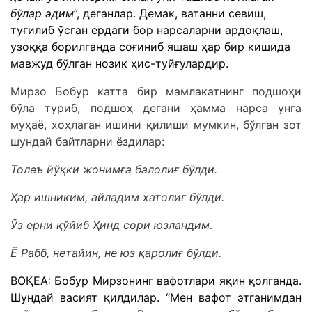
бўлар эдим
”, деганлар. Демак, ватанни севиш,
туғилиб ўсган ердаги бор нарсаларни ардоқлаш,
узоққа борилганда соғиниб яшаш ҳар бир кишида
мавжуд бўлган нозик ҳис-туйғулардир.
Мирзо Бобур катта бир мамлакатнинг подшоҳи
бўла туриб, подшоҳ дегани ҳамма нарса унга
муҳаё, хоҳлаган ишини қилиши мумкин, бўлган зот
шундай байтларни ёздилар:
Толеъ йўқки жонимға балолиғ бўлди.
Ҳар ишниким, айладим хатолиғ бўлди.
Ўз ерни қўйиб Ҳинд сори юзландим.
Ё Рабб, нетайин, не юз қаролиғ бўлди.
ВОҚЕА: Бобур Мирзонинг вафотлари яқин қолганда.
Шундай васият қилдилар. “Мен вафот этганимдан