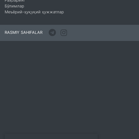
Раҳбарият
Бўлимлар
Меъёрий-ҳуқуқий ҳужжатлар
RASMIY SAHIFALAR