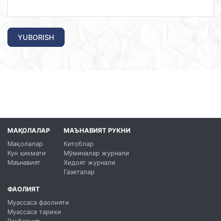
YUBORISH
МАҚОЛАЛАР
МАЪНАВИЯТ РУКНИ
Мақолалар
Китоблар
Кун ҳикмати
Мўминалар журнали
Маънавият
Хидоят журнали
Газеталар
ФАОЛИЯТ
Муассаса фаолияти
Муассаса тарихи