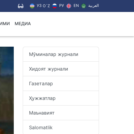
УЗ
РУ
EN
العربية
O`Z
ЛИМИ
МЕДИА
Мўминалар журнали
Хидоят журнали
Газеталар
Ҳужжатлар
Маънавият
Salomatlik