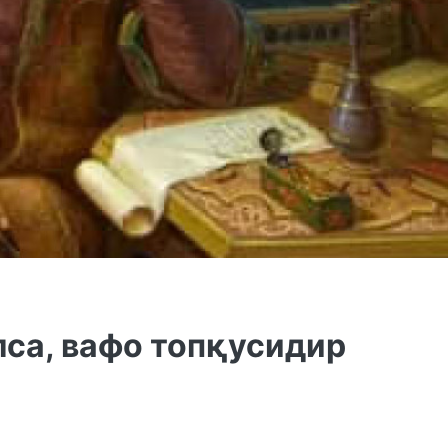
лса, вафо топқусидир