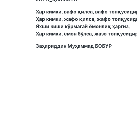
Ҳар кимки, вафо қилса, вафо топқусиди
Ҳар кимки, жафо қилса, жафо топқусид
Яхши киши кўрмагай ёмонлиқ ҳаргиз,
Ҳар кимки, ёмон бўлса, жазо топқусиди
Заҳириддин Муҳаммад БОБУР