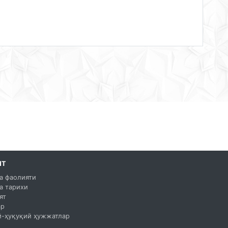
ЯТ
а фаолияти
а тарихи
ят
ар
-ҳуқуқий ҳужжатлар