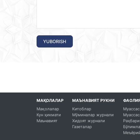
YUBORISH
МАҚОЛАЛАР
МАЪНАВИЯТ РУКНИ
ФАОЛИ
Мақолалар
Китоблар
Муассас
Кун ҳикмати
Мўминалар журнали
Муассас
Маънавият
Хидоят журнали
Раҳбари
Газеталар
Бўлимл
Меъёрий