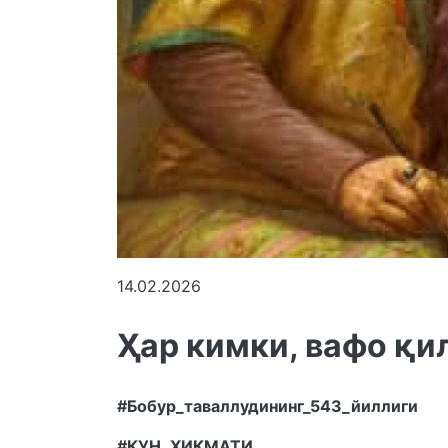
14.02.2026
Ҳар кимки, вафо қи
#Бобур_таваллудининг_543_йиллиги
#КУН_ҲИКМАТИ