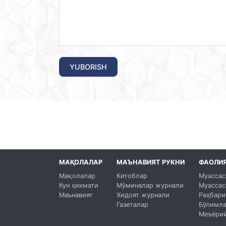
YUBORISH
МАҚОЛАЛАР
МАЪНАВИЯТ РУКНИ
ФАОЛИ
Мақолалар
Китоблар
Муассас
Кун ҳикмати
Мўминалар журнали
Муассас
Маънавият
Хидоят журнали
Раҳбари
Газеталар
Бўлимл
Меъёрий