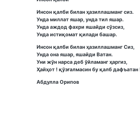
Инсон қалби билан ҳазиллашманг сиз.
Унда миллат яшар, унда тил яшар.
Унда аждод фахри яшайди сўзсиз,
Унда истиқомат қилади башар.
Инсон қалби билан ҳазиллашманг Сиз,
Унда она яшар, яшайди Ватан.
Уни жўн нарса деб ўйламанг ҳаргиз,
Ҳайҳот ! қўзғалмасин бу қалб дафъатан 
Абдулла Орипов