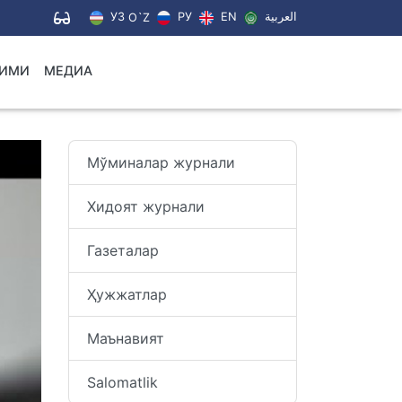
УЗ
РУ
EN
العربية
O`Z
ЛИМИ
МЕДИА
Мўминалар журнали
Хидоят журнали
Газеталар
Ҳужжатлар
Маънавият
Salomatlik