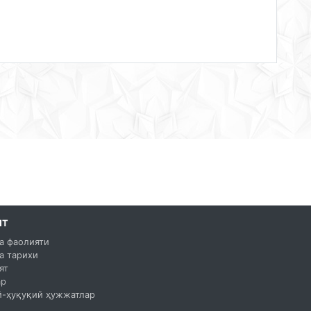
ЯТ
а фаолияти
а тарихи
ят
ар
-ҳуқуқий ҳужжатлар