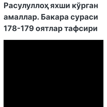
Расулуллоҳ яхши кўрган
амаллар. Бакара сураси
178-179 оятлар тафсири