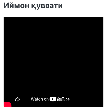
Иймон қуввати