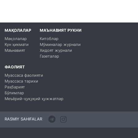
МАҚОЛАЛАР
МАЪНАВИЯТ РУКНИ
Мақолалар
Китоблар
Кун ҳикмати
Мўминалар журнали
Маънавият
Хидоят журнали
Газеталар
ФАОЛИЯТ
Муассаса фаолияти
Муассаса тарихи
Раҳбарият
Бўлимлар
Меъёрий-ҳуқуқий ҳужжатлар
RASMIY SAHIFALAR