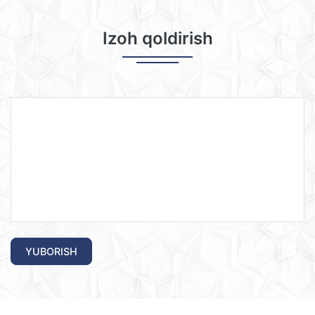
Izoh qoldirish
YUBORISH