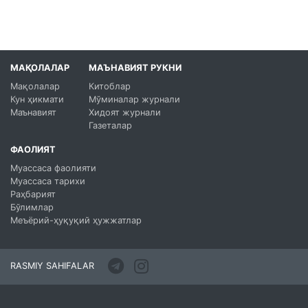
МАҚОЛАЛАР
МАЪНАВИЯТ РУКНИ
Мақолалар
Китоблар
Кун ҳикмати
Мўминалар журнали
Маънавият
Хидоят журнали
Газеталар
ФАОЛИЯТ
Муассаса фаолияти
Муассаса тарихи
Раҳбарият
Бўлимлар
Меъёрий-ҳуқуқий ҳужжатлар
RASMIY SAHIFALAR