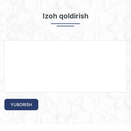
Izoh qoldirish
YUBORISH