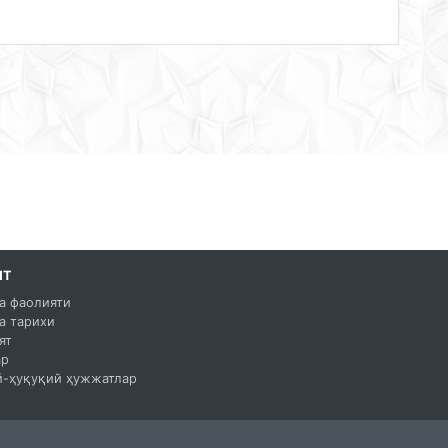
ЯТ
а фаолияти
а тарихи
ят
ар
-ҳуқуқий ҳужжатлар