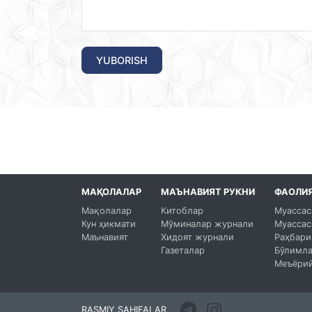
YUBORISH
МАҚОЛАЛАР
МАЪНАВИЯТ РУКНИ
ФАОЛИ
Мақолалар
Китоблар
Муассас
Кун ҳикмати
Мўминалар журнали
Муассас
Маънавият
Хидоят журнали
Раҳбари
Газеталар
Бўлимл
Меъёрий
RASMIY SAHIFALAR