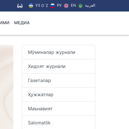
УЗ
РУ
EN
العربية
O`Z
ЛИМИ
МЕДИА
Мўминалар журнали
Хидоят журнали
Газеталар
Ҳужжатлар
Маънавият
Salomatlik