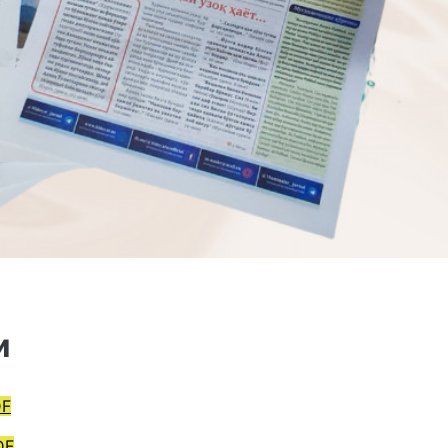
и
DF
DF