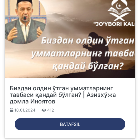
Биздан олдин ўтган умматларнинг
тавбаси қандай бўлган? | Азизхўжа
домла Иноятов
18.01.2024
412
BATAFSIL