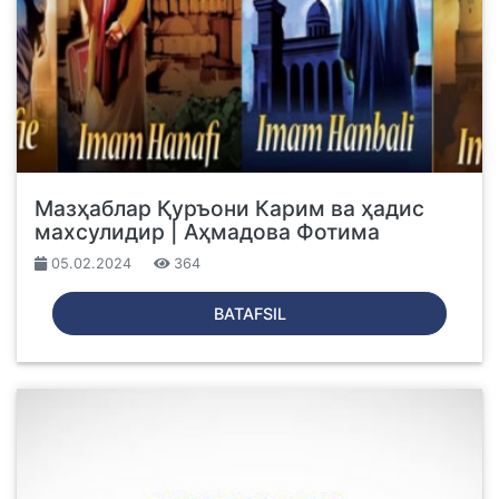
Мазҳаблар Қуръони Карим ва ҳадис
махсулидир | Аҳмадова Фотима
05.02.2024
364
BATAFSIL