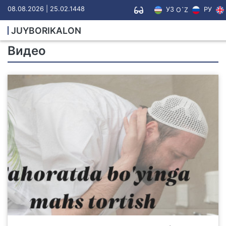
08.08.2026 | 25.02.1448
УЗ
РУ
O`Z
JUYBORIKALON
Видео