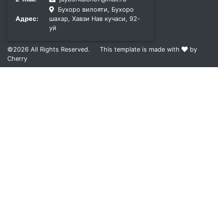
Бухоро вилояти, Бухоро
Адрес:
шахар, Хавзи Нав кучаси, 92-
уй
©2026
All Rights Reserved.
This template is made with
by
Cherry