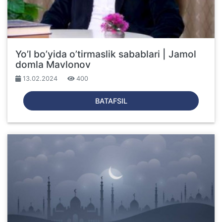
Yo’l bo’yida o’tirmaslik sabablari | Jamol
domla Mavlonov
13.02.2024
400
BATAFSIL