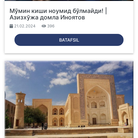
Мўмин киши ноумид бўлмайди! |
Азизхўжа домла Иноятов
21.02.2024
396
BATAFSIL