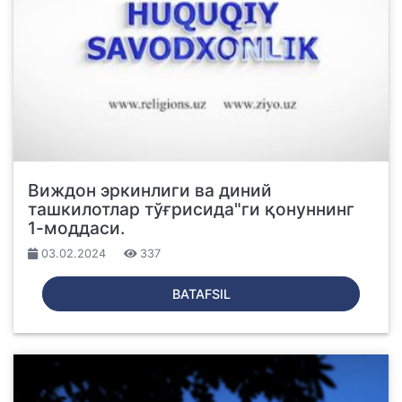
Виждон эркинлиги ва диний
ташкилотлар тўғрисида"ги қонуннинг
1-моддаси.
03.02.2024
337
BATAFSIL