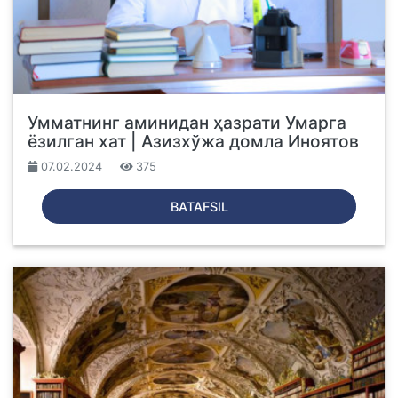
Умматнинг аминидан ҳазрати Умарга
ёзилган хат | Азизхўжа домла Иноятов
07.02.2024
375
BATAFSIL