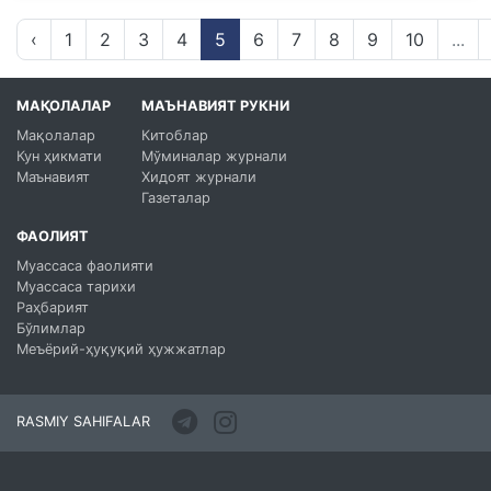
‹
1
2
3
4
5
6
7
8
9
10
...
МАҚОЛАЛАР
МАЪНАВИЯТ РУКНИ
Мақолалар
Китоблар
Кун ҳикмати
Мўминалар журнали
Маънавият
Хидоят журнали
Газеталар
ФАОЛИЯТ
Муассаса фаолияти
Муассаса тарихи
Раҳбарият
Бўлимлар
Меъёрий-ҳуқуқий ҳужжатлар
RASMIY SAHIFALAR