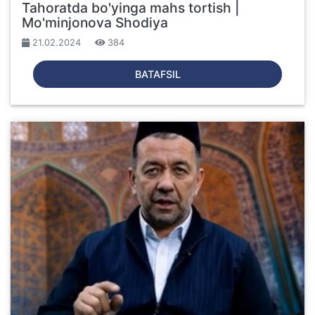
Tahoratda bo'yinga mahs tortish |
Mo'minjonova Shodiya
21.02.2024
384
BATAFSIL