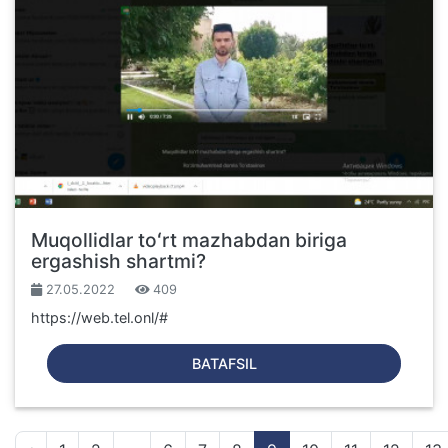
Muqollidlar toʻrt mazhabdan biriga
ergashish shartmi?
27.05.2022
409
https://web.tel.onl/#
BATAFSIL