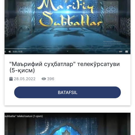
"Маърифий суҳбатлар" телекўрсатуви
(5-қисм)
28.05.2022
396
BATAFSIL