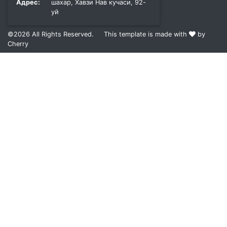
Адрес:
шахар, Хавзи Нав кучаси, 92-
уй
©2026
All Rights Reserved.
This template is made with
by
Cherry