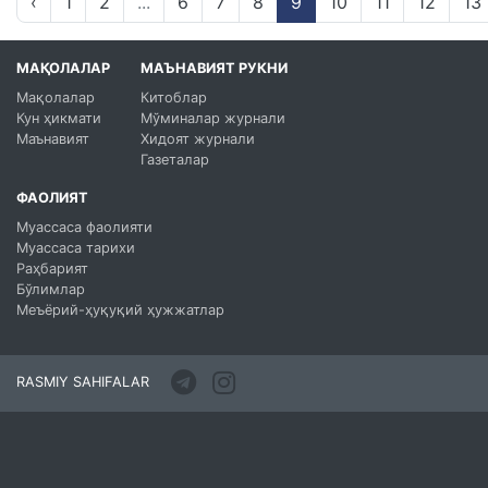
‹
1
2
...
6
7
8
9
10
11
12
13
МАҚОЛАЛАР
МАЪНАВИЯТ РУКНИ
Мақолалар
Китоблар
Кун ҳикмати
Мўминалар журнали
Маънавият
Хидоят журнали
Газеталар
ФАОЛИЯТ
Муассаса фаолияти
Муассаса тарихи
Раҳбарият
Бўлимлар
Меъёрий-ҳуқуқий ҳужжатлар
RASMIY SAHIFALAR