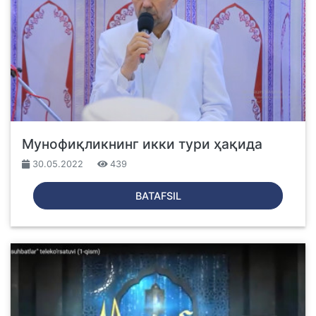
Мунофиқликнинг икки тури ҳақида
30.05.2022
439
BATAFSIL