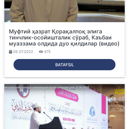
Муфтий ҳазрат Қорақалпоқ элига
тинчлик-осойишталик сўраб, Каъбаи
муаззама олдида дуо қилдилар (видео)
05.07.2022
475
BATAFSIL