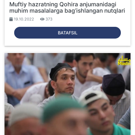
Muftiy hazratning Qohira anjumanidagi
muhim masalalarga bag‘ishlangan nutqlari
19.10.2022
373
BATAFSIL